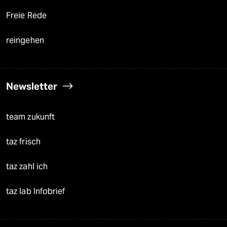
Freie Rede
reingehen
Newsletter
team zukunft
taz frisch
taz zahl ich
taz lab Infobrief