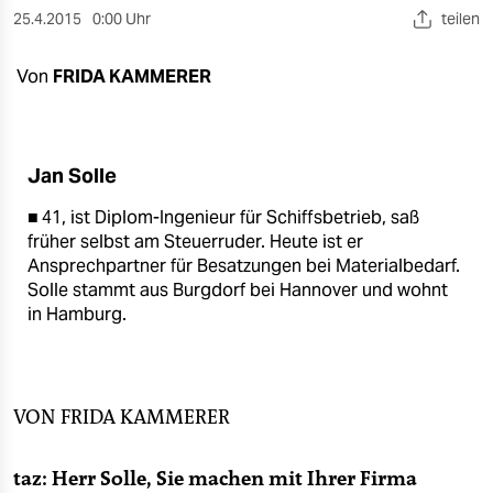
berlin
25.4.2015
0:00 Uhr
teilen
nord
Von
FRIDA KAMMERER
wahrheit
verlag
Jan Solle
verlag
■ 41, ist Diplom-Ingenieur für Schiffsbetrieb, saß
veranstaltungen
früher selbst am Steuerruder. Heute ist er
Ansprechpartner für Besatzungen bei Materialbedarf.
shop
Solle stammt aus Burgdorf bei Hannover und wohnt
in Hamburg.
fragen & hilfe
unterstützen
abo
VON
FRIDA KAMMERER
genossenschaft
taz: Herr Solle, Sie machen mit Ihrer Firma