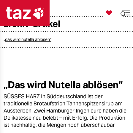

taz zahl ich
archiv-artikel

taz zahl ich
taz zahl ich
„das wird nutella ablösen“
themen
politik
öko
„Das wird Nutella ablösen“
gesellschaft
SÜSSES HARZ In Süddeutschland ist der
traditionelle Brotaufstrich Tannenspitzensirup am
kultur
Aussterben. Zwei Hamburger Ingenieure haben die
Delikatesse neu belebt – mit Erfolg. Die Produktion
sport
ist nachhaltig, die Mengen noch überschaubar