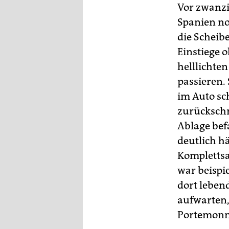
epaper login
Vor zwanzi
Spanien no
die Scheibe
Einstiege 
helllichte
passieren.
im Auto sc
zurückschr
Ablage bef
deutlich h
Komplettsa
war beispie
dort leben
aufwarten,
Portemonna