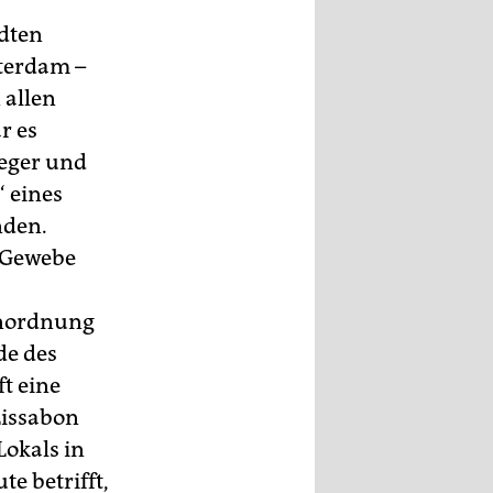
dten
terdam –
 allen
r es
ieger und
 eines
nden.
s Gewebe
Anordnung
de des
ft eine
Lissabon
Lokals in
e betrifft,