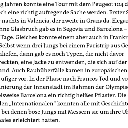
g Jahren konnte eine Tour mit dem Peugeot 104 
ch eine richtig aufregende Sache werden. Erster 
 nachts in Valencia, der zweite in Granada. Elega
ohne Glasbruch gab es in Segovia und Barcelona 
n Tage. Gleiches konnte einem aber auch in Frankr
 Selbst wenn drei Jungs bei einem Paristrip aus 
hliefen, dann gab es noch Typen, die nicht davor
eckten, eine Jacke zu entwenden, die sich auf der
and. Auch Raubüberfälle kamen in europäischen
äufiger vor. In der Phase nach Francos Tod und vo
nierung der Innenstadt im Rahmen der Olympis
lsweise Barcelona ein richtig heißes Pflaster. Di
den „Internationalen“ konnten alle mit Geschich
 bei denen böse Jungs mit Messern sie um ihre U
ies erleichtert hatten.