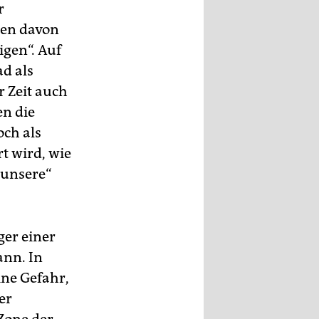
r
gen davon
igen“. Auf
d als
r Zeit auch
n die
och als
t wird, wie
„unsere“
ger einer
ann. In
ine Gefahr,
er