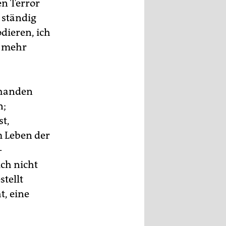
en Terror
 ständig
dieren, ich
t mehr
abhanden
n;
st,
m Leben der
–
ich nicht
stellt
t, eine