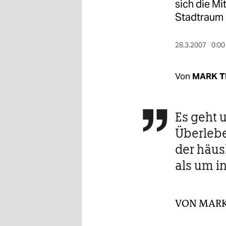
berlin
sich die Mi
Stadtraum 
nord
wahrheit
28.3.2007
0:00
verlag
Von
MARK T
verlag
veranstaltungen
Es geht 

shop
Überlebe
der häus
fragen & hilfe
als um i
unterstützen
abo
VON
MARK
genossenschaft