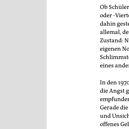
Ob Schüler
oder -Viert
dahin gest
allemal, d
Zustand: Ni
eigenen No
Schlimmste
eines ande
In den 197
die Angst 
empfundene
Gerade die
und Unsiche
offenes Gel