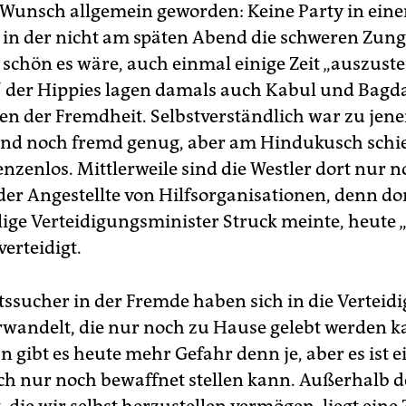
 Wunsch allgemein geworden: Keine Party in eine
, in der nicht am späten Abend die schweren Zun
e schön es wäre, auch einmal einige Zeit „auszuste
“ der Hippies lagen damals auch Kabul und Bagda
n der Fremdheit. Selbstverständlich war zu jene
nd noch fremd genug, aber am Hindukusch schie
enzenlos. Mittlerweile sind die Westler dort nur n
der Angestellte von Hilfsorganisationen, denn dor
ige Verteidigungsminister Struck meinte, heute 
verteidigt.
tssucher in der Fremde haben sich in die Verteidi
erwandelt, die nur noch zu Hause gelebt werden k
 gibt es heute mehr Gefahr denn je, aber es ist e
ch nur noch bewaffnet stellen kann. Außerhalb d