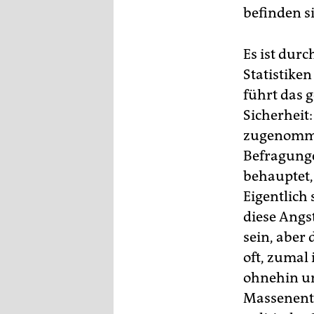
befinden s
Es ist durc
Statistike
führt das g
Sicherheit:
zugenommen
Befragunge
behauptet,
Eigentlich 
diese Angs
sein, aber 
oft, zumal
ohnehin un
Massenentl