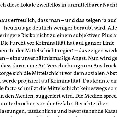
ich diese Lokale zweifellos in unmittelbarer Nach
haus erfreulich, dass man – und das zeigen ja auc
n – heutzutage deutlich weniger beraubt wird. All
eringere Risiko nicht zu einem subjektiven Plus 
 Die Furcht vor Kriminalität hat auf ganzer Linie
. In der Mittelschicht regiert – das zeigen wied
n – eine unverhältnismäßige Angst. Nun wird g
 dass darin eine Art Verschiebung zum Ausdruc
sorge sich die Mittelschicht vor dem sozialen Abs
t werde projiziert auf Kriminalität. Das könnte e
de facto schmilzt die Mittelschicht keineswegs so 
 in den Medien, suggeriert wird. Die Medien spre
unterbrochen von der Gefahr. Berichte über
assungen, tatsächliche und bevorstehende Kata