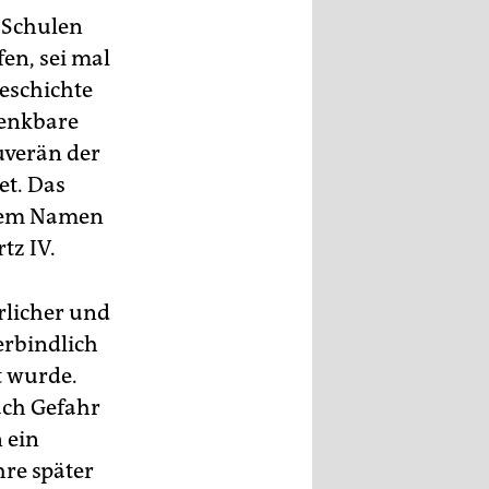
- Schulen
fen, sei mal
Geschichte
denkbare
ouverän der
et. Das
 dem Namen
tz IV.
rlicher und
erbindlich
t wurde.
ach Gefahr
 ein
hre später