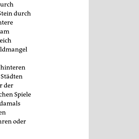
durch
Stein durch
ntere
– am
eich
Geldmangel
 hinteren
 Städten
r der
chen Spiele
e damals
ten
hren oder