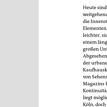
Heute sind
weitgehen
die Innens
Elementen,
leichter, s
einem läng
großen Unt
Abgesehen 
der urbane
Kaufhauske
von Sehens
Magazins
Kontinuitä
liegt mögli
Köln, doch