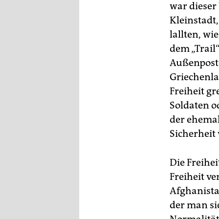
war dieser
Kleinstadt
lallten, wi
dem „Trail
Außenposte
Griechenla
Freiheit gr
Soldaten o
der ehemal
Sicherheit 
Die Freihei
Freiheit v
Afghanistan
der man si