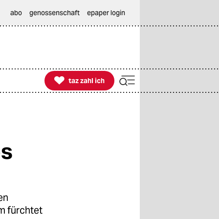
abo
genossenschaft
epaper login

taz zahl ich
taz zahl ich
es
en
m fürchtet