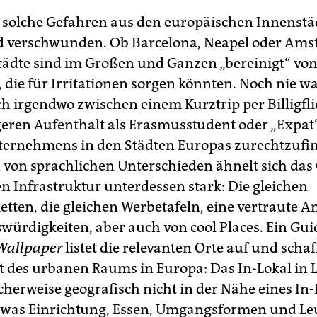
 solche Gefahren aus den europäischen Innenstä
d verschwunden. Ob Barcelona, Neapel oder Ams
tädte sind im Großen und Ganzen „bereinigt“ von
 die für Irritationen sorgen könnten. Noch nie wa
ich irgendwo zwischen einem Kurztrip per Billigfl
eren Aufenthalt als Erasmusstudent oder „Expat“
ernehmens in den Städten Europas zurechtzufi
von sprachlichen Unterschieden ähnelt sich da
n Infrastruktur unterdessen stark: Die gleichen
tten, die gleichen Werbetafeln, eine vertraute 
würdigkeiten, aber auch von cool Places. Ein Gui
Wallpaper
listet die relevanten Orte auf und schaf
t des urbanen Raums in Europa: Das In-Lokal in 
cherweise geografisch nicht in der Nähe eines In-
 was Einrichtung, Essen, Umgangsformen und Leut