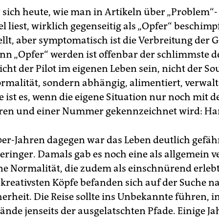
 sich heute, wie man in Artikeln über „Problem“
el liest, wirklich gegenseitig als „Opfer“ beschimp
ellt, aber symptomatisch ist die Verbreitung der 
enn „Opfer“ werden ist offenbar der schlimmste 
cht der Pilot im eigenen Leben sein, nicht der S
rmalität, sondern abhängig, alimentiert, verwalt
 ist es, wenn die eigene Situation nur noch mit
ren und einer Nummer gekennzeichnet wird: Har
0er-Jahren dagegen war das Leben deutlich gefäh
geringer. Damals gab es noch eine als allgemein v
 Normalität, die zudem als einschnürend erleb
 kreativsten Köpfe befanden sich auf der Suche n
rheit. Die Reise sollte ins Unbekannte führen, in
ände jenseits der ausgelatschten Pfade. Einige Ja