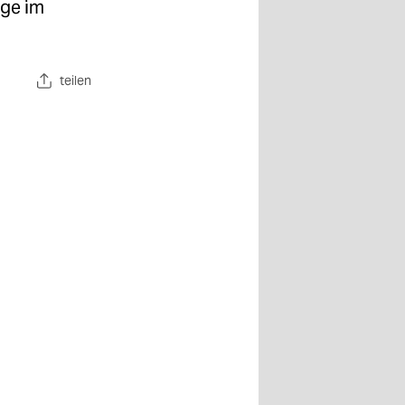
age im
teilen