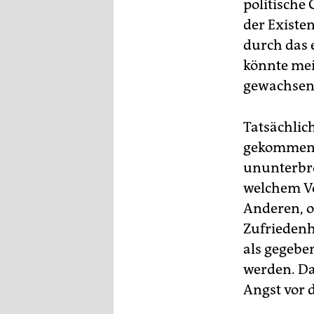
politische
der Existe
durch das 
könnte mei
gewachsen 
Tatsächlich
gekommen. 
ununterbroc
welchem Vor
Anderen, ob
Zufriedenhe
als gegeben
werden. Da
Angst vor 