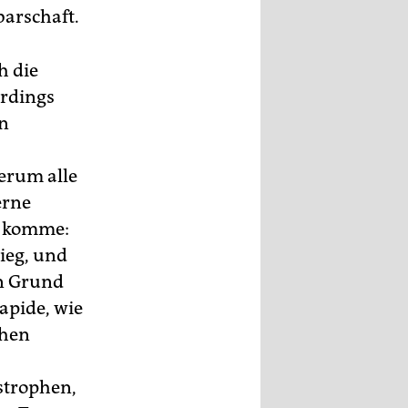
barschaft.
h die
erdings
an
erum alle
erne
k komme:
tieg, und
in Grund
rapide, wie
chen
strophen,