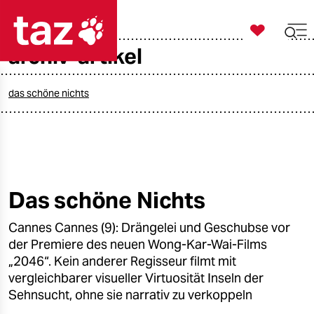

taz zahl ich
archiv-artikel

taz zahl ich
taz zahl ich
das schöne nichts
themen
politik
öko
Das schöne Nichts
gesellschaft
Cannes Cannes (9): Drängelei und Geschubse vor
der Premiere des neuen Wong-Kar-Wai-Films
kultur
„2046“. Kein anderer Regisseur filmt mit
vergleichbarer visueller Virtuosität Inseln der
sport
Sehnsucht, ohne sie narrativ zu verkoppeln