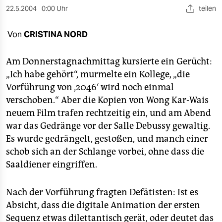
berlin
22.5.2004
0:00 Uhr
teilen
nord
Von
CRISTINA NORD
wahrheit
Am Donnerstagnachmittag kursierte ein Gerücht:
verlag
„Ich habe gehört“, murmelte ein Kollege, „die
Vorführung von ‚2046‘ wird noch einmal
verlag
verschoben.“ Aber die Kopien von Wong Kar-Wais
veranstaltungen
neuem Film trafen rechtzeitig ein, und am Abend
war das Gedränge vor der Salle Debussy gewaltig.
shop
Es wurde gedrängelt, gestoßen, und manch einer
fragen & hilfe
schob sich an der Schlange vorbei, ohne dass die
unterstützen
Saaldiener eingriffen.
abo
Nach der Vorführung fragten Defätisten: Ist es
genossenschaft
Absicht, dass die digitale Animation der ersten
Sequenz etwas dilettantisch gerät, oder deutet das