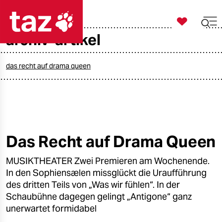

taz zahl ich
archiv-artikel

taz zahl ich
taz zahl ich
das recht auf drama queen
themen
politik
öko
Das Recht auf Drama Queen
gesellschaft
MUSIKTHEATER Zwei Premieren am Wochenende.
In den Sophiensælen missglückt die Uraufführung
kultur
des dritten Teils von „Was wir fühlen“. In der
Schaubühne dagegen gelingt „Antigone“ ganz
sport
unerwartet formidabel