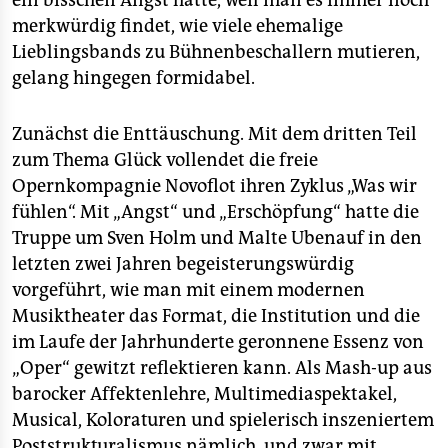
ein bisschen Angst hatte, weil man es immer noch
epaper login
merkwürdig findet, wie viele ehemalige
Lieblingsbands zu Bühnenbeschallern mutieren,
gelang hingegen formidabel.
Zunächst die Enttäuschung. Mit dem dritten Teil
zum Thema Glück vollendet die freie
Opernkompagnie Novoflot ihren Zyklus „Was wir
fühlen“. Mit „Angst“ und „Erschöpfung“ hatte die
Truppe um Sven Holm und Malte Ubenauf in den
letzten zwei Jahren begeisterungswürdig
vorgeführt, wie man mit einem modernen
Musiktheater das Format, die Institution und die
im Laufe der Jahrhunderte geronnene Essenz von
„Oper“ gewitzt reflektieren kann. Als Mash-up aus
barocker Affektenlehre, Multimediaspektakel,
Musical, Koloraturen und spielerisch inszeniertem
Poststrukturalismus nämlich, und zwar mit