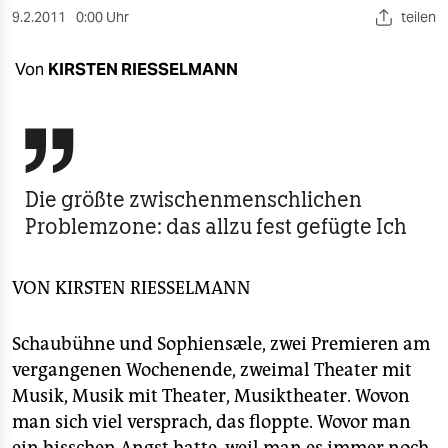
berlin
9.2.2011
0:00 Uhr
teilen
nord
Von
KIRSTEN RIESSELMANN
wahrheit
verlag

verlag
Die größte zwischenmenschlichen
veranstaltungen
Problemzone: das allzu fest gefügte Ich
shop
VON
KIRSTEN RIESSELMANN
fragen & hilfe
unterstützen
Schaubühne und Sophiensæle, zwei Premieren am
vergangenen Wochenende, zweimal Theater mit
abo
Musik, Musik mit Theater, Musiktheater. Wovon
genossenschaft
man sich viel versprach, das floppte. Wovor man