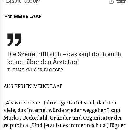
berlin
16.4.2010
0:00 Uhr
teilen
nord
Von
MEIKE LAAF
wahrheit

verlag
verlag
Die Szene trifft sich – das sagt doch auch
keiner über den Ärztetag!
veranstaltungen
THOMAS KNÜWER, BLOGGER
shop
fragen & hilfe
AUS BERLIN
MEIKE LAAF
unterstützen
„Als wir vor vier Jahren gestartet sind, dachten
abo
viele, das Internet würde wieder weggehen“, sagt
Markus Beckedahl, Gründer und Organisator der
genossenschaft
re:publica. „Und jetzt ist es immer noch da“, fügt er