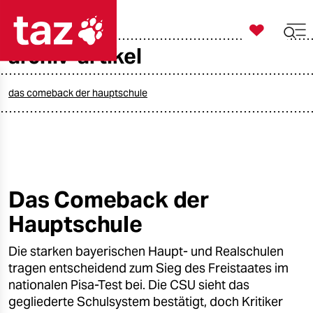

taz zahl ich
archiv-artikel

taz zahl ich
taz zahl ich
das comeback der hauptschule
themen
politik
öko
Das Comeback der
Hauptschule
gesellschaft
Die starken bayerischen Haupt- und Realschulen
kultur
tragen entscheidend zum Sieg des Freistaates im
sport
nationalen Pisa-Test bei. Die CSU sieht das
gegliederte Schulsystem bestätigt, doch Kritiker