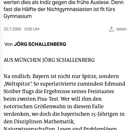
berlin
werten dies als Indiz gegen die frühe Auslese. Denn
fast die Hälfte der Nichtgymnasiasten ist fit fürs
nord
Gymnasium
wahrheit
20.7.2005
0:00 Uhr
teilen
verlag
Von
JÖRG SCHALLENBERG
verlag
AUS MÜNCHEN
JÖRG SCHALLENBERG
veranstaltungen
shop
Na endlich: Bayern ist nicht nur Spitze, sondern
„Weltspitze“. So superlativierte zumindest Edmund
fragen & hilfe
Stoiber flugs die Ergebnisse seines Freistaates
unterstützen
beim zweiten Pisa-Test. Wer will ihm den
notorischen Größenwahn in diesem Falle
abo
verdenken, wo doch die bayerischen 15-Jährigen in
genossenschaft
den Disziplinen Mathematik,
Naturwissenschaften, Lesen und Problemlösen