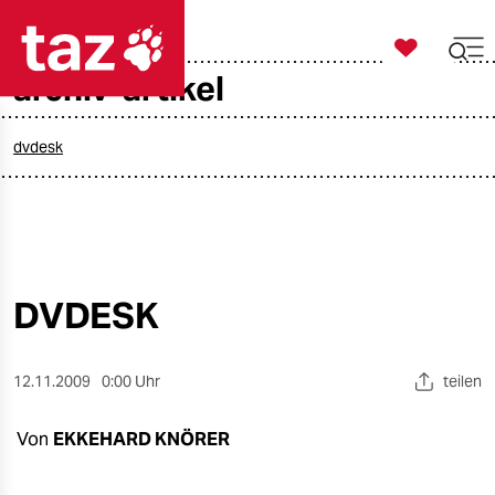

taz zahl ich
archiv-artikel

taz zahl ich
taz zahl ich
dvdesk
themen
politik
öko
DVDESK
gesellschaft
12.11.2009
0:00 Uhr
teilen
kultur
Von
EKKEHARD KNÖRER
sport