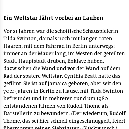
berlin
nord
Ein Weltstar fährt vorbei an Lauben
wahrheit
Vor 21 Jahren war die schottische Schauspielerin
verlag
Tilda Swinton, damals noch mit langen roten
Haaren, mit dem Fahrrad in Berlin unterwegs:
verlag
immer an der Mauer lang, im Westen der geteilten
Stadt. Hauptstadt drüben, Enklave hüben,
veranstaltungen
dazwischen die Wand und vor der Wand auf dem
shop
Rad der spätere Weltstar. Cynthia Beatt hatte das
gefilmt. Sie ist auf Jamaica geboren, aber seit den
fragen & hilfe
70er-Jahren in Berlin zu Hause, mit Tilda Swinton
unterstützen
befreundet und in mehreren rund um 1980
entstandenen Filmen von Rudolf Thome als
abo
Darstellerin zu bewundern. (Der wiederum, Rudolf
genossenschaft
Thome, das sei hier schnell eingeschmuggelt, feiert
übermorgen seinen Siebzigsten: Glückwunsch.)