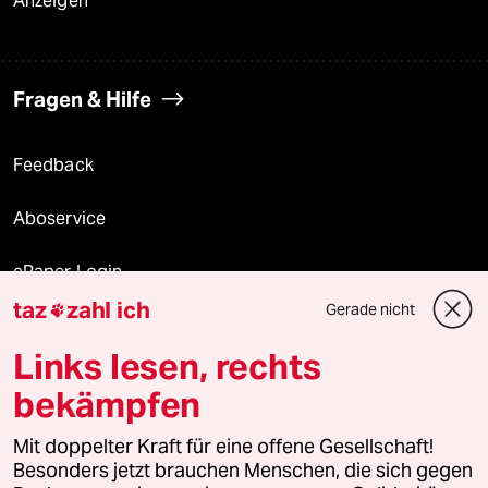
Anzeigen
Fragen & Hilfe
Feedback
Aboservice
ePaper Login
taz
zahl ich
Gerade nicht

Downloads für Abonnierende
Links lesen, rechts
bekämpfen
© 2026 taz Verlags und Vertriebs GmbH
Mit doppelter Kraft für eine offene Gesellschaft!
Alle Rechte vorbehalten. Bei rechtlichen Fragen oder für Genehmigungen
wenden Sie sich bitte an
lizenzen@taz.de
Besonders jetzt brauchen Menschen, die sich gegen