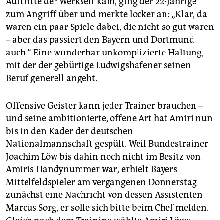
Auftritte der Werkself kam, ging der 22-Jährige
epaper login
zum Angriff über und merkte locker an: „Klar, da
waren ein paar Spiele dabei, die nicht so gut waren
– aber das passiert den Bayern und Dortmund
auch.“ Eine wunderbar unkomplizierte Haltung,
mit der der gebürtige Ludwigshafener seinen
Beruf generell angeht.
Offensive Geister kann jeder Trainer brauchen –
und seine ambitionierte, offene Art hat Amiri nun
bis in den Kader der deutschen
Nationalmannschaft gespült. Weil Bundestrainer
Joachim Löw bis dahin noch nicht im Besitz von
Amiris Handynummer war, erhielt Bayers
Mittelfeldspieler am vergangenen Donnerstag
zunächst eine Nachricht von dessen Assistenten
Marcus Sorg, er solle sich bitte beim Chef melden.