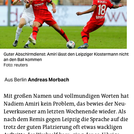
berlin
nord
wahrheit
verlag
verlag
Guter Abschirmdienst: Amiri lässt den Leipziger Klostermann nicht
an den Ball kommen
veranstaltungen
Foto: reuters
shop
Aus Berlin
Andreas Morbach
fragen & hilfe
Mit großen Namen und vollmundigen Worten hat
unterstützen
Nadiem Amiri kein Problem, das bewies der Neu-
Leverkusener am letzten Wochenende wieder. Als
abo
nach dem Remis gegen Leipzig die Sprache auf die
genossenschaft
trotz der guten Platzierung oft etwas wackligen