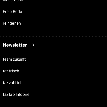
Freie Rede
reingehen
Newsletter
team zukunft
taz frisch
taz zahl ich
taz lab Infobrief