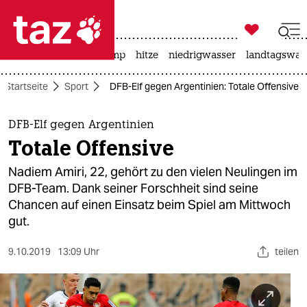

taz zahl ich
katzen
usa unter trump
hitze
niedrigwasser
landtagswahl

taz zahl ich
Startseite
Sport
DFB-Elf gegen Argentinien: Totale Offensive
taz zahl ich
themen
DFB-Elf gegen Argentinien
Totale Offensive
politik
Nadiem Amiri, 22, gehört zu den vielen Neulingen im
öko
DFB-Team. Dank seiner Forschheit sind seine
Chancen auf einen Einsatz beim Spiel am Mittwoch
gesellschaft
gut.
kultur
9.10.2019
13:09 Uhr
teilen
sport