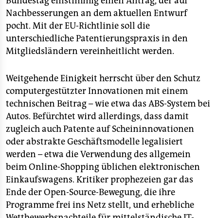
Bundestag einstimmig einen Antrag, der auf
epaper login
Nachbesserungen an dem aktuellen Entwurf
pocht. Mit der EU-Richtlinie soll die
unterschiedliche Patentierungspraxis in den
Mitgliedsländern vereinheitlicht werden.
Weitgehende Einigkeit herrscht über den Schutz
computergestützter Innovationen mit einem
technischen Beitrag – wie etwa das ABS-System bei
Autos. Befürchtet wird allerdings, dass damit
zugleich auch Patente auf Scheininnovationen
oder abstrakte Geschäftsmodelle legalisiert
werden – etwa die Verwendung des allgemein
beim Online-Shopping üblichen elektronischen
Einkaufswagens. Kritiker prophezeien gar das
Ende der Open-Source-Bewegung, die ihre
Programme frei ins Netz stellt, und erhebliche
Wettbewerbsnachteile für mittelständische IT-