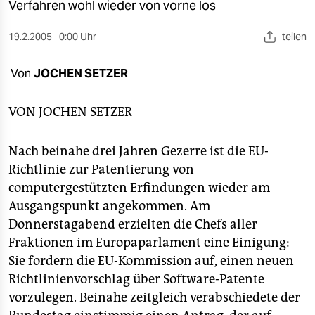
berlin
Verfahren wohl wieder von vorne los
nord
19.2.2005
0:00 Uhr
teilen
wahrheit
Von
JOCHEN SETZER
verlag
VON
JOCHEN SETZER
verlag
Nach beinahe drei Jahren Gezerre ist die EU-
veranstaltungen
Richtlinie zur Patentierung von
shop
computergestützten Erfindungen wieder am
Ausgangspunkt angekommen. Am
fragen & hilfe
Donnerstagabend erzielten die Chefs aller
unterstützen
Fraktionen im Europaparlament eine Einigung:
Sie fordern die EU-Kommission auf, einen neuen
abo
Richtlinienvorschlag über Software-Patente
genossenschaft
vorzulegen. Beinahe zeitgleich verabschiedete der