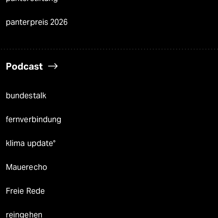
panterpreis 2026
Podcast
bundestalk
fernverbindung
klima update°
Mauerecho
Freie Rede
reingehen