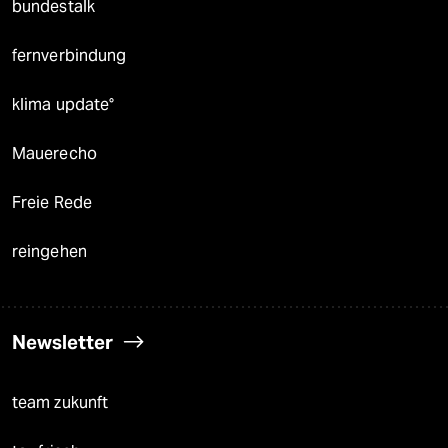
bundestalk
fernverbindung
klima update°
Mauerecho
Freie Rede
reingehen
Newsletter
team zukunft