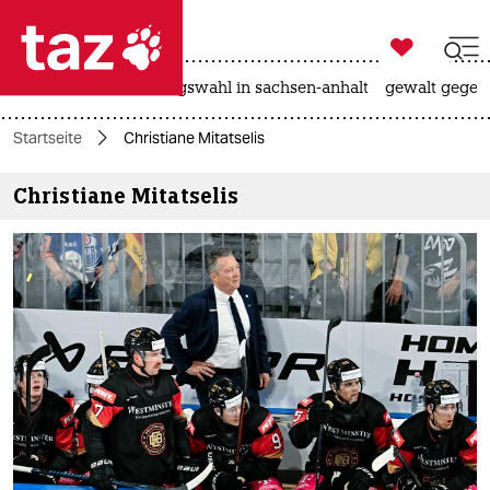

taz zahl ich
hitze
surfen
landtagswahl in sachsen-anhalt
gewalt gegen

taz zahl ich
Startseite
Christiane Mitatselis
taz zahl ich
Christiane Mitatselis
themen
politik
öko
gesellschaft
kultur
sport