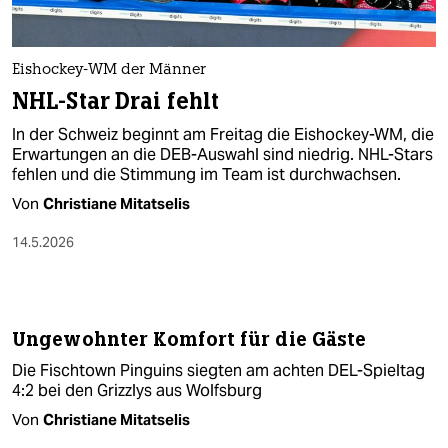
berlin
nord
Eishockey-WM der Männer
wahrheit
NHL-Star Drai fehlt
verlag
In der Schweiz beginnt am Freitag die Eishockey-WM, die
Erwartungen an die DEB-Auswahl sind niedrig. NHL-Stars
fehlen und die Stimmung im Team ist durchwachsen.
verlag
Von
Christiane Mitatselis
veranstaltungen
14.5.2026
shop
fragen & hilfe
unterstützen
Ungewohnter Komfort für die Gäste
Die Fischtown Pinguins siegten am achten DEL-Spieltag
abo
4:2 bei den Grizzlys aus Wolfsburg
genossenschaft
Von
Christiane Mitatselis