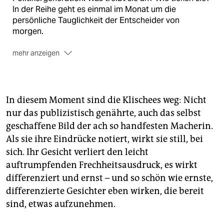
In der Reihe geht es einmal im Monat um die
persönliche Tauglichkeit der Entscheider von
morgen.
mehr anzeigen
Folgen:
Bisher in der Reihe sind erschienen und
nachlesbar: Boris Palmer, Grüne, unter
taz.de/diagnose1
, Katja Kipping, Linkspartei unter
taz.de/diagnose2
, Carsten Schneider, SPD, unter
In diesem Moment sind die Klischees weg: Nicht
taz.de/diagnose3
und Patrick Döring, FDP, unter
nur das publizistisch genährte, auch das selbst
taz.de/diagnose4
.
geschaffene Bild der ach so handfesten Macherin.
Autor:
Christian Schneider lebt in Frankfurt am Main.
Als sie ihre Eindrücke notiert, wirkt sie still, bei
Lehrte an den Unis Hannover und Kassel. Forschung
sich. Ihr Gesicht verliert den leicht
zur Generationengeschichte des Nationalsozialismus
auftrumpfenden Frechheitsausdruck, es wirkt
und zur Gegenwartsbedeutung des Holocaust. Will
differenziert und ernst – und so schön wie ernste,
nun wissen, was es heißt, wenn eine neue
differenzierte Gesichter eben wirken, die bereit
Politikergeneration nach der übernächsten
sind, etwas aufzunehmen.
Bundestagswahl 2017 dieses Land führt.
Politikerin:
Julia Klöckner, 39 Jahre alt, CDU-Chefin in