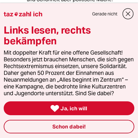
TAZ ist Volksverdummung und sexistisch,
taz
zahl ich
obwohl
Gerade nicht

es wie alle Idioten den Quark aus den 70ern
für modern hält und die Frauen aber doch
Links lesen, rechts
nur als Imageträger behandelt!
bekämpfen
Grenzüberschreitende,
kosmopolitische Dummheit ist das, wo
Mit doppelter Kraft für eine offene Gesellschaft!
die soziale Position und das Geschlecht
Besonders jetzt brauchen Menschen, die sich gegen
wichtiger
Rechtsextremismus einsetzen, unsere Solidarität.
sind als die Lösungsansätze für die Probleme
Daher gehen 50 Prozent der Einnahmen aus
dieser Zeit!!! Pfui Herr Schneider, sie tragen
Neuanmeldungen an „Alles beginnt im Zentrum“ –
auch ihre akademischen Würden nur zum Prunk
eine Kampagne, die bedrohte linke Kulturzentren
daher! Befriedigen Sie ihre
und Jugendorte unterstützt. Sind Sie dabei?
Speichelleckerallüren
im Sado-Maso-Studio. In einer

funktionierenden
Ja, ich will
Demokratie darf es nur Lob für Leistung und
damit besonders in der Politik für die
Schon dabei!
Steigerung des Allgemeinwohls und der
Wahrung unser bürgerlichen Rechte