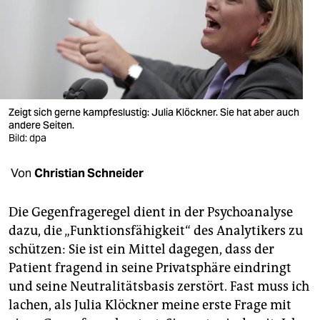
berlin
nord
wahrheit
verlag
Zeigt sich gerne kampfeslustig: Julia Klöckner. Sie hat aber auch
andere Seiten.
verlag
Bild: dpa
veranstaltungen
Von
Christian Schneider
shop
fragen & hilfe
Die Gegenfrageregel dient in der Psychoanalyse
dazu, die „Funktionsfähigkeit“ des Analytikers zu
unterstützen
schützen: Sie ist ein Mittel dagegen, dass der
Patient fragend in seine Privatsphäre eindringt
abo
und seine Neutralitätsbasis zerstört. Fast muss ich
genossenschaft
lachen, als Julia Klöckner meine erste Frage mit