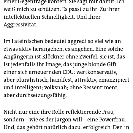
einer Gegenfrage kontert. Sie sagt mir damit: Ich
epaper login
weiß mich zu schützen. Es passt zu ihr. Zu ihrer
intellektuellen Schnelligkeit. Und ihrer
Aggressivität.
Im Lateinischen bedeutet aggredi so viel wie an
etwas aktiv herangehen, es angehen. Eine solche
Angängerin ist Klöckner ohne Zweifel. Sie ist, das
ist jedenfalls ihr Image, das junge blonde Gift
einer sich erneuernden CDU: wertkonservativ,
aber pluralistisch, handfest, attraktiv, emanzipiert
und intelligent; volksnah; ohne Ressentiment,
aber durchsetzungsfähig.
Nicht nur eine ihre Rolle reflektierende Frau,
sondern – wie es der Jargon will – eine Powerfrau.
Und, das gehört natürlich dazu: erfolgreich. Den in