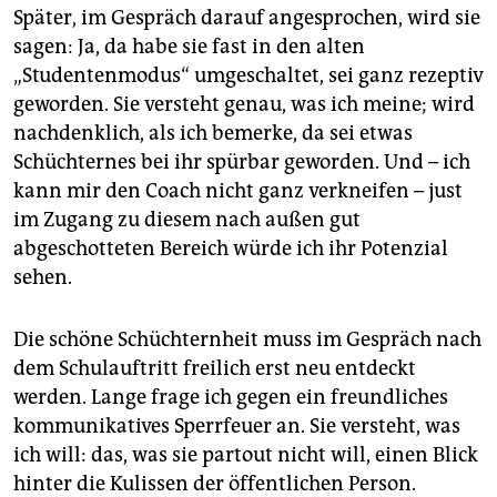
Später, im Gespräch darauf angesprochen, wird sie
Rheinland-Pfalz. Gegenspielerin von
Ministerpräsident Kurt Beck, der gerade
sagen: Ja, da habe sie fast in den alten
Steuermillionen in der Pleite der Rennstrecke
„Studentenmodus“ umgeschaltet, sei ganz rezeptiv
Nürburgring versenkt hat. Bis 2011 Karriere in Berlin,
geworden. Sie versteht genau, was ich meine; wird
protegiert von Angela Merkel, zuletzt Verbraucher-
nachdenklich, als ich bemerke, da sei etwas
Staatssekretärin. Auf Bundesebene ist Klöckner
Schüchternes bei ihr spürbar geworden. Und – ich
Mitglied des CDU-Präsidiums.
kann mir den Coach nicht ganz verkneifen – just
im Zugang zu diesem nach außen gut
abgeschotteten Bereich würde ich ihr Potenzial
sehen.
Die schöne Schüchternheit muss im Gespräch nach
dem Schulauftritt freilich erst neu entdeckt
werden. Lange frage ich gegen ein freundliches
kommunikatives Sperrfeuer an. Sie versteht, was
ich will: das, was sie partout nicht will, einen Blick
hinter die Kulissen der öffentlichen Person.