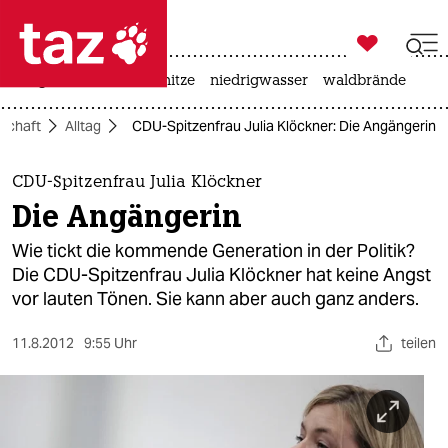

taz zahl ich
krieg in der ukraine
hitze
niedrigwasser
waldbrände

taz zahl ich
lschaft
Alltag
CDU-Spitzenfrau Julia Klöckner: Die Angängerin
taz zahl ich
themen
CDU-Spitzenfrau Julia Klöckner
Die Angängerin
politik
Wie tickt die kommende Generation in der Politik?
öko
Die CDU-Spitzenfrau Julia Klöckner hat keine Angst
vor lauten Tönen. Sie kann aber auch ganz anders.
gesellschaft
11.8.2012
9:55 Uhr
teilen
kultur
sport