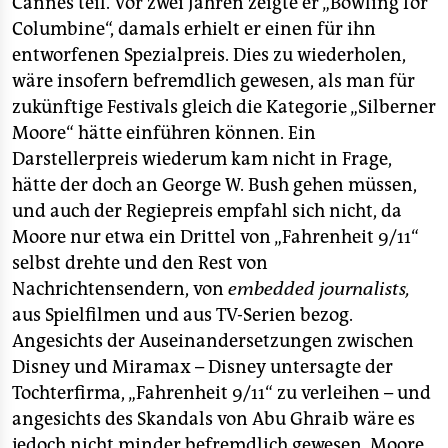
Cannes teil. Vor zwei Jahren zeigte er „Bowling for
Columbine“, damals erhielt er einen für ihn
entworfenen Spezialpreis. Dies zu wiederholen,
wäre insofern befremdlich gewesen, als man für
zukünftige Festivals gleich die Kategorie „Silberner
Moore“ hätte einführen können. Ein
Darstellerpreis wiederum kam nicht in Frage,
hätte der doch an George W. Bush gehen müssen,
und auch der Regiepreis empfahl sich nicht, da
Moore nur etwa ein Drittel von „Fahrenheit 9/11“
selbst drehte und den Rest von
Nachrichtensendern, von
embedded journalists,
aus Spielfilmen und aus TV-Serien bezog.
Angesichts der Auseinandersetzungen zwischen
Disney und Miramax – Disney untersagte der
Tochterfirma, „Fahrenheit 9/11“ zu verleihen – und
angesichts des Skandals von Abu Ghraib wäre es
jedoch nicht minder befremdlich gewesen, Moore