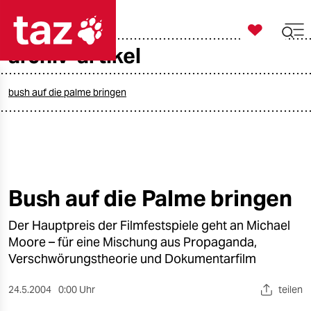

taz zahl ich
archiv-artikel

taz zahl ich
taz zahl ich
bush auf die palme bringen
themen
politik
öko
Bush auf die Palme bringen
gesellschaft
Der Hauptpreis der Filmfestspiele geht an Michael
Moore – für eine Mischung aus Propaganda,
kultur
Verschwörungstheorie und Dokumentarfilm
sport
24.5.2004
0:00 Uhr
teilen