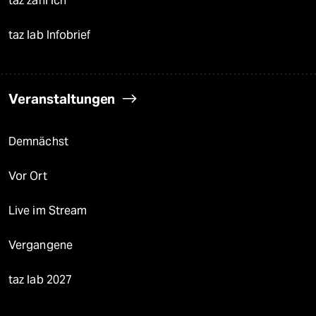
taz zahl ich
taz lab Infobrief
Veranstaltungen
Demnächst
Vor Ort
Live im Stream
Vergangene
taz lab 2027