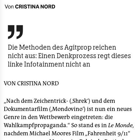
berlin
Von
CRISTINA NORD
nord
wahrheit

verlag
Die Methoden des Agitprop reichen
nicht aus: Einen Denkprozess regt dieses
verlag
linke Infotainment nicht an
veranstaltungen
shop
VON
CRISTINA NORD
fragen & hilfe
„Nach dem Zeichentrick- (‚Shrek‘) und dem
unterstützen
Dokumentarfilm (‚Mondovino‘) ist nun ein neues
abo
Genre in den Wettbewerb eingetreten: die
Wahlkampfpropaganda.“ So stand es in
Le Monde,
genossenschaft
nachdem Michael Moores Film „Fahrenheit 9/11“