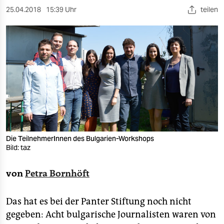
berlin
25.04.2018
15:39 Uhr
teilen
nord
wahrheit
verlag
verlag
veranstaltungen
shop
Die TeilnehmerInnen des Bulgarien-Workshops
fragen & hilfe
Bild: taz
unterstützen
von
Petra Bornhöft
abo
Das hat es bei der Panter Stiftung noch nicht
genossenschaft
gegeben: Acht bulgarische Journalisten waren von