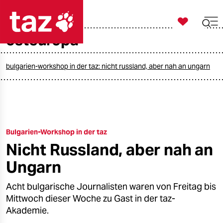

taz zahl ich
osteuropa

taz zahl ich
taz zahl ich
bulgarien-workshop in der taz: nicht russland, aber nah an ungarn
themen
politik
Bulgarien-Workshop in der taz
öko
Nicht Russland, aber nah an
gesellschaft
Ungarn
kultur
Acht bulgarische Journalisten waren von Freitag bis
Mittwoch dieser Woche zu Gast in der taz-
sport
Akademie.