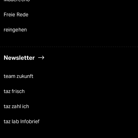
Freie Rede
reingehen
Newsletter
team zukunft
taz frisch
taz zahl ich
taz lab Infobrief