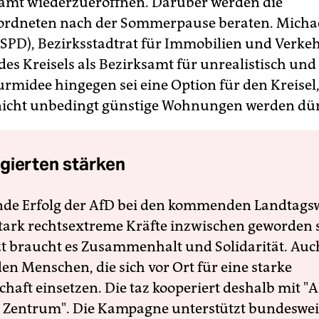
samt wiederzueröffnen. Darüber werden die
ordneten nach der Sommerpause beraten. Micha
(SPD), Bezirksstadtrat für Immobilien und Verkehr
es Kreisels als Bezirksamt für unrealistisch und 
rmidee hingegen sei eine Option für den Kreisel
icht unbedingt günstige Wohnungen werden dür
gierten stärken
nde Erfolg der AfD bei den kommenden Landtags
 stark rechtsextreme Kräfte inzwischen geworden 
zt braucht es Zusammenhalt und Solidarität. Auc
en Menschen, die sich vor Ort für eine starke
schaft einsetzen. Die taz kooperiert deshalb mit "A
 Zentrum". Die Kampagne unterstützt bundesweit