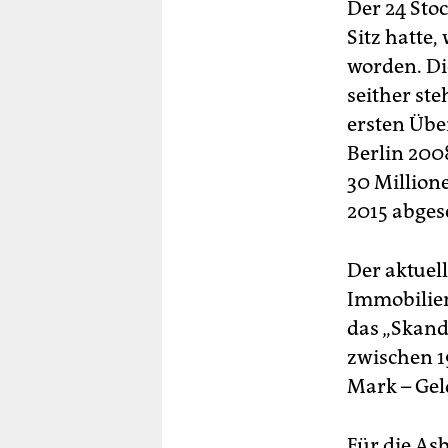
Der 24 Sto
Sitz hatte
worden. Di
seither ste
ersten Übe
Berlin 200
30 Millione
2015 abges
Der aktuel
Immobilien
das „Skand
zwischen 1
Mark – Gel
Für die As