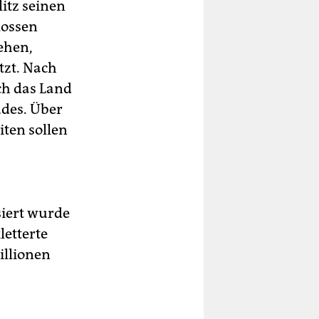
itz seinen
lossen
ehen,
tzt. Nach
ch das Land
des. Über
iten sollen
siert wurde
etterte
illionen