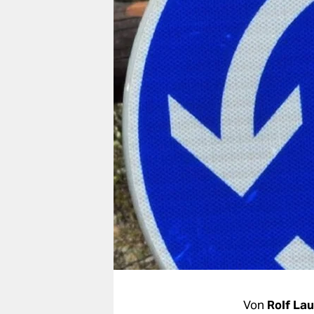
berlin
nord
wahrheit
verlag
verlag
veranstaltungen
shop
fragen & hilfe
unterstützen
abo
genossenschaft
Von
Rolf La