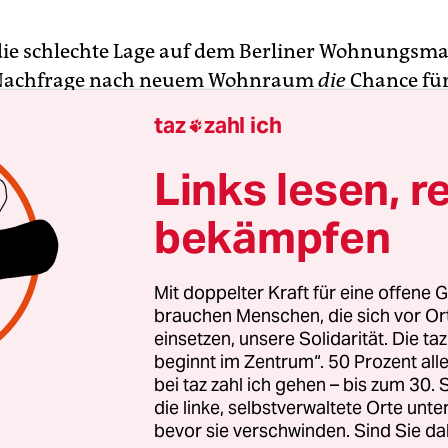
ie schlechte Lage auf dem Berliner Wohnungsm
 Nachfrage nach neuem Wohnraum
die
Chance fü
 "Steglitzer Kreisel" genannten Turms am Ende de
taz
zahl ich

ße? Nach Angaben des Berliner Liegenschaftsfond
seigenen Immobilienunternehmen die „Absichts
Links lesen, r
stors für den Kauf des 118 Meter hohen Gebäudes 
bekämpfen
 Asbestsanierung begonnen hat. Der Investor soll
g des 677 Räume umfassenden Bürotowers in e
aus beabsichtigen.
Mit doppelter Kraft für eine offene G
brauchen Menschen, die sich vor O
einsetzen, unsere Solidarität. Die ta
, Sprecherin des Liegenschaftsfonds, bestätigte 
beginnt im Zentrum“. 50 Prozent a
bekundung, dem Käufer werde nun vertraglich „v
bei taz zahl ich gehen – bis zum 30
egenheit gegeben, die Wirtschaftlichkeit seines
die linke, selbstverwaltete Orte unte
. Danach sollen weitere Gespräche stattfinden, s
bevor sie verschwinden. Sind Sie da