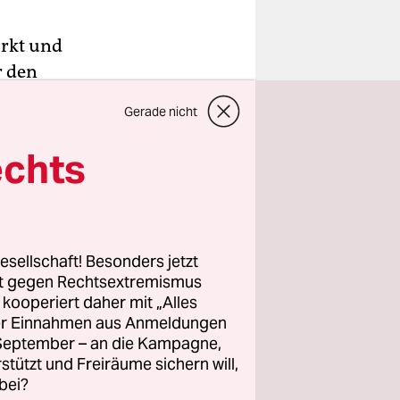
arkt und
r den
r
Gerade nicht
s liegt
erklärung“
echts
vor, in dem
 die
in
esellschaft! Besonders jetzt
rt gegen Rechtsextremismus
z kooperiert daher mit „Alles
die
ller Einnahmen aus Anmeldungen
ier
. September – an die Kampagne,
 Vorhabens
rstützt und Freiräume sichern will,
o Dähne zur
bei?