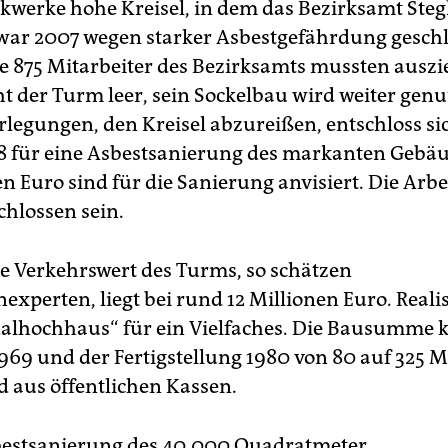
ckwerke hohe Kreisel, in dem das Bezirksamt Stegl
, war 2007 wegen starker Asbestgefährdung gesch
e 875 Mitarbeiter des Bezirksamts mussten auszi
ht der Turm leer, sein Sockelbau wird weiter genu
rlegungen, den Kreisel abzureißen, entschloss si
8 für eine Asbestsanierung des markanten Gebäu
n Euro sind für die Sanierung anvisiert. Die Arbe
chlossen sein.
le Verkehrswert des Turms, so schätzen
experten, liegt bei rund 12 Millionen Euro. Reali
alhochhaus“ für ein Vielfaches. Die Bausumme kl
969 und der Fertigstellung 1980 von 80 auf 325 M
d aus öffentlichen Kassen.
bestsanierung des 40.000 Quadratmeter