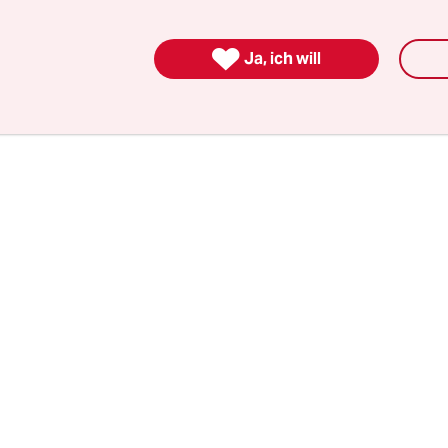
 seit 2010 versucht der Liegenschaftsfonds, den 
– bisher ohne Erfolg.

Ja, ich will