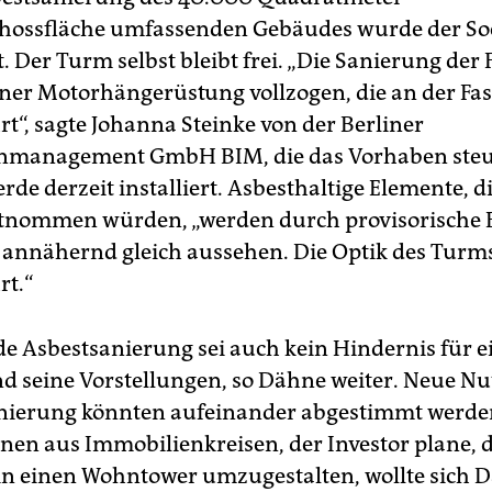
hossfläche umfassenden Gebäudes wurde der Sock
. Der Turm selbst bleibt frei. „Die Sanierung der
iner Motorhängerüstung vollzogen, die an der Fa
rt“, sagte Johanna Steinke von der Berliner
nmanagement GmbH BIM, die das Vorhaben steue
de derzeit installiert. Asbesthaltige Elemente, d
ntnommen würden, „werden durch provisorische 
ie annähernd gleich aussehen. Die Optik des Turms
rt.“
de Asbestsanierung sei auch kein Hindernis für 
nd seine Vorstellungen, so Dähne weiter. Neue N
nierung könnten aufeinander abgestimmt werde
nen aus Immobilienkreisen, der Investor plane, 
n einen Wohntower umzugestalten, wollte sich D