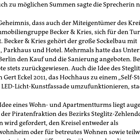
ch zu möglichen Summen sagte die Sprecherin ni
 Geheimnis, dass auch der Miteigentümer des Kreis
mmobiliengruppe Becker & Kries, sich für den Tu
t. Becker & Kries gehört der große Sockelbau mit
, Parkhaus und Hotel. Mehrmals hatte das Unt
erlin den Kauf und die Sanierung angeboten. Ber
e stets zurückgewiesen. Auch die Idee des Stegli
n Gert Eckel 2011, das Hochhaus zu einem „Self-S
 LED-Licht-Kunstfassade umzufunktionieren, stac
Idee eines Wohn- und Apartmentturms liegt auge
 der Piratenfraktion des Bezirks Steglitz-Zehlend
n wird gefordert, den Kreisel entweder als
ohnheim oder für betreutes Wohnen sowie teilw