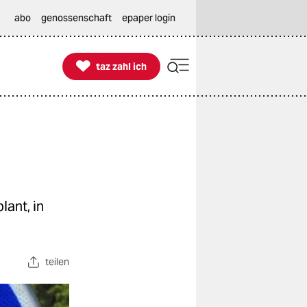
abo
genossenschaft
epaper login

taz zahl ich
taz zahl ich
lant, in
teilen