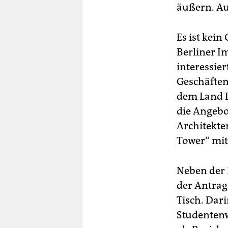
äußern. Au
Es ist kein
Berliner I
interessier
Geschäften
dem Land B
die Angebot
Architekte
Tower“ mit
Neben der 
der Antrag
Tisch. Dari
Studentenw