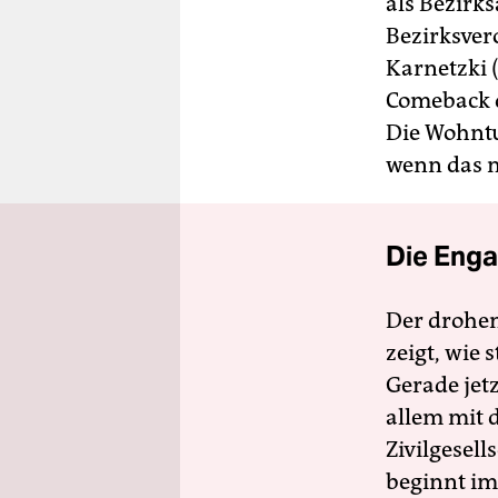
als Bezirk
Bezirksver
Karnetzki 
Comeback d
Die Wohntu
wenn das n
Die Enga
Der drohe
zeigt, wie
Gerade jet
allem mit d
Zivilgesell
beginnt im