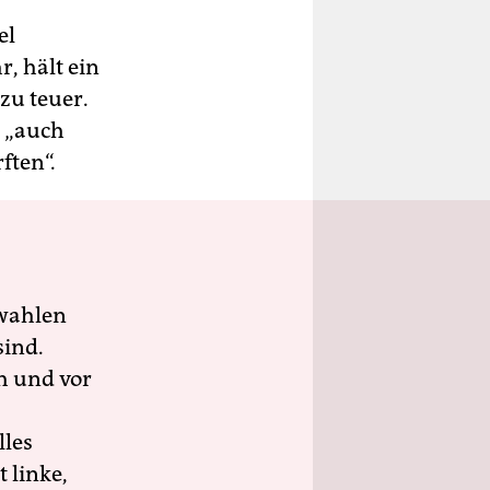
el
, hält ein
zu teuer.
, „auch
ften“.
wahlen
sind.
h und vor
lles
 linke,