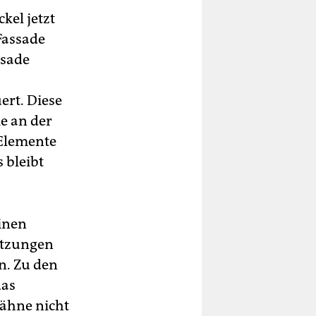
el jetzt
 Fassade
ssade
rt. Diese
ie an der
Elemente
 bleibt
einen
utzungen
n. Zu den
das
ähne nicht