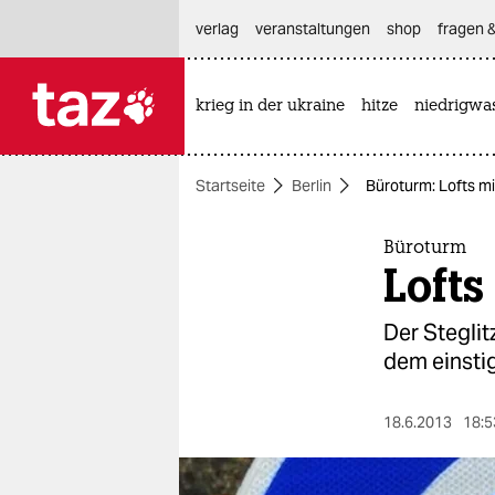
hautnavigation anspringen
hauptinhalt anspringen
footer anspringen
verlag
veranstaltungen
shop
fragen &
krieg in der ukraine
hitze
niedrigwa

taz zahl ich
taz zahl ich
Startseite
Berlin
Büroturm: Lofts mi
themen
politik
Büroturm
Lofts
öko
Der Steglitz
gesellschaft
dem einsti
kultur
18.6.2013
18:5
sport