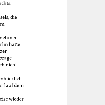
chts.
els, die
rm
ernehmen
lin hatte
tzer
torage-
h nicht.
nblicklich
orf auf dem
eise wieder