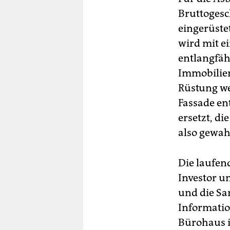
Bruttogesc
eingerüstet
wird mit e
entlangfäh
Immobilie
Rüstung wer
Fassade e
ersetzt, d
also gewah
Die laufen
Investor u
und die Sa
Informatio
Bürohaus i