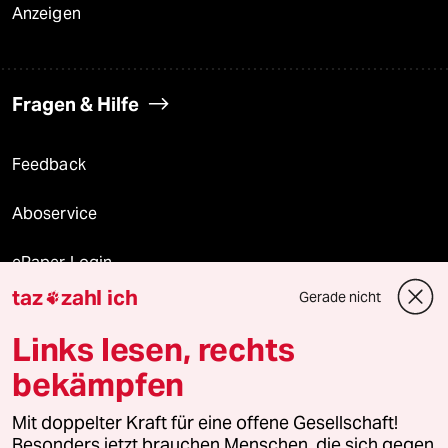
Anzeigen
Fragen & Hilfe
Feedback
Aboservice
ePaper Login
taz
zahl ich
Gerade nicht

Downloads für Abonnierende
Links lesen, rechts
bekämpfen
© 2026 taz Verlags und Vertriebs GmbH
Alle Rechte vorbehalten. Bei rechtlichen Fragen oder für Genehmigungen
Mit doppelter Kraft für eine offene Gesellschaft!
wenden Sie sich bitte an
lizenzen@taz.de
Besonders jetzt brauchen Menschen, die sich gegen