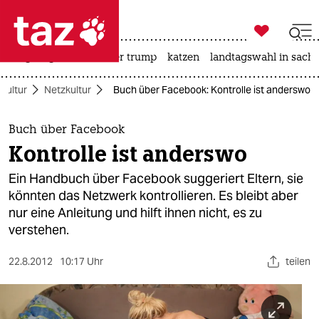

taz zahl ich
bergsteigen
usa unter trump
katzen
landtagswahl in sachs

taz zahl ich
Kultur
Netzkultur
Buch über Facebook: Kontrolle ist anderswo
taz zahl ich
themen
Buch über Facebook
Kontrolle ist anderswo
politik
Ein Handbuch über Facebook suggeriert Eltern, sie
öko
könnten das Netzwerk kontrollieren. Es bleibt aber
nur eine Anleitung und hilft ihnen nicht, es zu
gesellschaft
verstehen.
kultur
22.8.2012
10:17 Uhr
teilen
sport