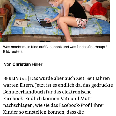
berlin
nord
wahrheit
verlag
verlag
Was macht mein Kind auf Facebook und was ist das überhaupt?
Bild: reuters
veranstaltungen
Von
Christian Füller
shop
fragen & hilfe
BERLIN
taz
| Das wurde aber auch Zeit. Seit Jahren
warten Eltern. Jetzt ist es endlich da, das gedruckte
unterstützen
Benutzerhandbuch für das elektronische
abo
Facebook. Endlich können Vati und Mutti
nachschlagen, wie sie das Facebook-Profil ihrer
genossenschaft
Kinder so einstellen können, dass die