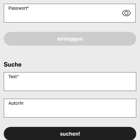
Passwort
*
Bitte füllen Sie alle Pflichtfelder (*) aus, um fortfahren zu können.
Suche
Text
*
AutorIn
Bitte füllen Sie alle Pflichtfelder (*) aus, um fortfahren zu können.