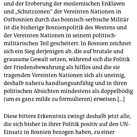
berlin
und der Eroberung der moslemischen Enklaven
und „Schutzzonen“ der Vereinten Nationen in
nord
Ostbosnien durch das bosnisch-serbische Militär
wahrheit
ist die bisherige Bosnienpolitik des Westens und
der Vereinten Nationen in seinem politisch-
verlag
militärischen Teil gescheitert. In Bosnien zeichnet
sich ein Sieg derjenigen ab, die auf brutale und
verlag
grausame Gewalt setzen, während sich die Politik
veranstaltungen
der Friedensbewahrung als hilflos und die sie
tragenden Vereinten Nationen sich als uneinig,
shop
deshalb nahezu handlungsunfähig und in ihren
fragen & hilfe
politischen Absichten mindestens als doppelbödig
(um es ganz milde zu formulieren) erweisen.[...]
unterstützen
abo
Diese bittere Erkenntnis zwingt deshalb jetzt alle,
die sich bisher in ihrer Politik positiv auf den UN-
genossenschaft
Einsatz in Bosnien bezogen haben, zu einer