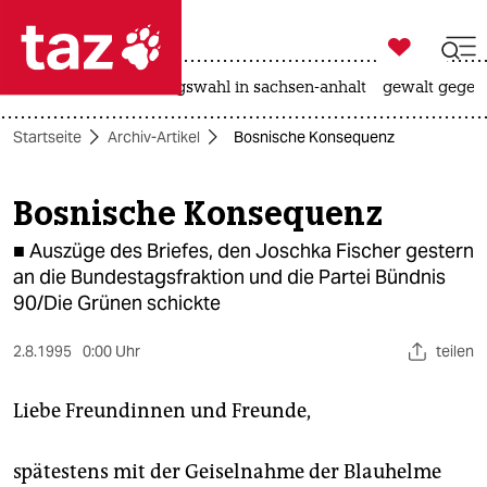

taz zahl ich
hitze
surfen
landtagswahl in sachsen-anhalt
gewalt gegen

taz zahl ich
Startseite
Archiv-Artikel
Bosnische Konsequenz
taz zahl ich
themen
Bosnische Konsequenz
politik
■ Auszüge des Briefes, den Joschka Fischer gestern
an die Bundestagsfraktion und die Partei Bündnis
öko
90/Die Grünen schickte
gesellschaft
2.8.1995
0:00 Uhr
teilen
kultur
Liebe Freundinnen und Freunde,
sport
spätestens mit der Geiselnahme der Blauhelme