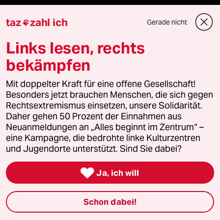
taz
zahl ich
Gerade nicht

Veranstaltungen
Links lesen, rechts
Demnächst
bekämpfen
Vor Ort
Mit doppelter Kraft für eine offene Gesellschaft!
Besonders jetzt brauchen Menschen, die sich gegen
Rechtsextremismus einsetzen, unsere Solidarität.
Live im Stream
Daher gehen 50 Prozent der Einnahmen aus
Neuanmeldungen an „Alles beginnt im Zentrum“ –
Vergangene
eine Kampagne, die bedrohte linke Kulturzentren
und Jugendorte unterstützt. Sind Sie dabei?
taz lab 2027

Ja, ich will
Mehr taz Lesestoff
Schon dabei!