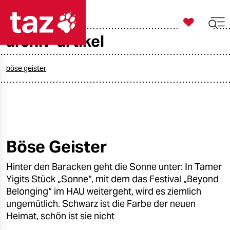

taz zahl ich
archiv-artikel

taz zahl ich
taz zahl ich
böse geister
themen
politik
öko
Böse Geister
gesellschaft
Hinter den Baracken geht die Sonne unter: In Tamer
Yigits Stück „Sonne“, mit dem das Festival „Beyond
kultur
Belonging“ im HAU weitergeht, wird es ziemlich
ungemütlich. Schwarz ist die Farbe der neuen
sport
Heimat, schön ist sie nicht