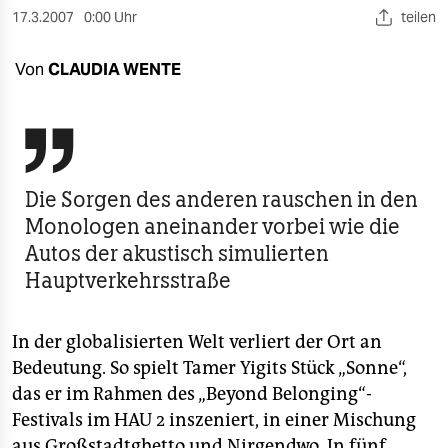
berlin
17.3.2007
0:00 Uhr
teilen
nord
Von
CLAUDIA WENTE
wahrheit
verlag

verlag
Die Sorgen des anderen rauschen in den
veranstaltungen
Monologen aneinander vorbei wie die
Autos der akustisch simulierten
shop
Hauptverkehrsstraße
fragen & hilfe
unterstützen
In der globalisierten Welt verliert der Ort an
Bedeutung. So spielt Tamer Yigits Stück „Sonne“,
abo
das er im Rahmen des „Beyond Belonging“-
genossenschaft
Festivals im HAU 2 inszeniert, in einer Mischung
aus Großstadtghetto und Nirgendwo. In fünf