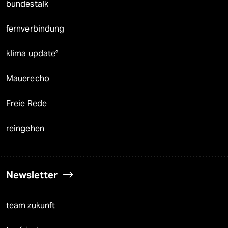
bundestalk
fernverbindung
klima update°
Mauerecho
Freie Rede
reingehen
Newsletter
team zukunft