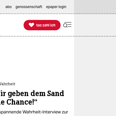
abo
genossenschaft
epaper login

taz zahl ich
taz zahl ich
Wahrheit
ir geben dem Sand
ne Chance!“
spannende Wahrheit-Interview zur