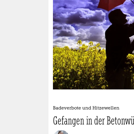
berlin
nord
wahrheit
verlag
verlag
veranstaltungen
shop
fragen & hilfe
unterstützen
Badeverbote und Hitzewellen
abo
Gefangen in der Betonwü
genossenschaft