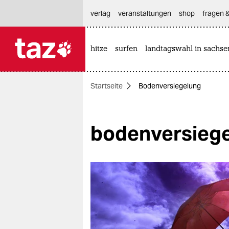
hautnavigation anspringen
hauptinhalt anspringen
footer anspringen
verlag
veranstaltungen
shop
fragen &
hitze
surfen
landtagswahl in sachse

taz zahl ich
taz zahl ich
Startseite
Bodenversiegelung
themen
politik
bodenversieg
öko
gesellschaft
kultur
sport