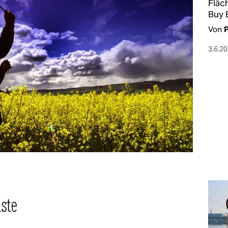
Fläc
Buy B
Von
P
3.6.2
ste