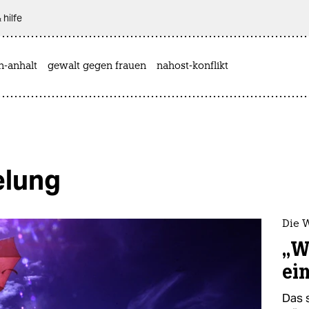
 hilfe
n-anhalt
gewalt gegen frauen
nahost-konflikt
elung
Die 
„W
ei
Das 