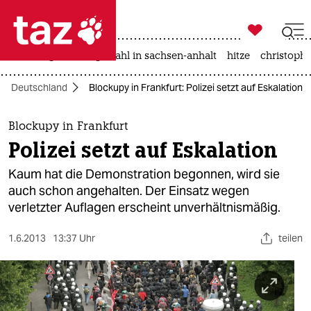

taz zahl ich
iran-krieg
landtagswahl in sachsen-anhalt
hitze
christophe

taz zahl ich
Deutschland
Blockupy in Frankfurt: Polizei setzt auf Eskalation
taz zahl ich
themen
Blockupy in Frankfurt
Polizei setzt auf Eskalation
politik
Kaum hat die Demonstration begonnen, wird sie
öko
auch schon angehalten. Der Einsatz wegen
verletzter Auflagen erscheint unverhältnismäßig.
gesellschaft
1.6.2013
13:37 Uhr
teilen
kultur
sport