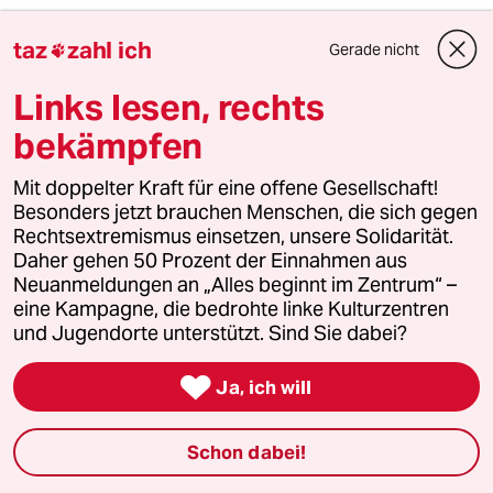
taz
zahl ich
Gerade nicht

3
Pinkeln im See
In Fließgewässern
Links lesen, rechts
bekämpfen
4
Wehrplicht in Deutschland
Mit doppelter Kraft für eine offene Gesellschaft!
Zwangsdienst ist nie gut, auch nicht für
Besonders jetzt brauchen Menschen, die sich gegen
eine gute Sache
Rechtsextremismus einsetzen, unsere Solidarität.
Daher gehen 50 Prozent der Einnahmen aus
Neuanmeldungen an „Alles beginnt im Zentrum“ –
eine Kampagne, die bedrohte linke Kulturzentren
5
Teuer, unökologisch und krankmachend?
und Jugendorte unterstützt. Sind Sie dabei?
Sind Klimaanlagen böse?

Ja, ich will
6
Bedrohung der liberalen Demokratie
Schon dabei!
Macht es bum in Sachsen-Anhalt?