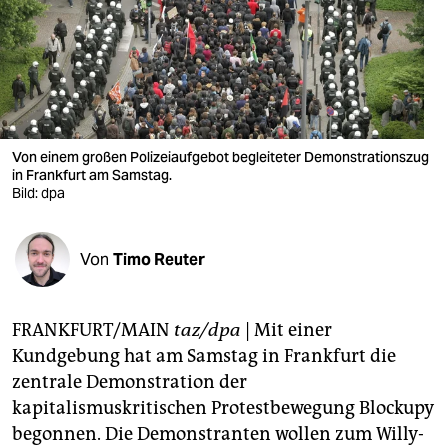
berlin
nord
wahrheit
verlag
Von einem großen Polizeiaufgebot begleiteter Demonstrationszug
verlag
in Frankfurt am Samstag.
Bild: dpa
veranstaltungen
shop
Von
Timo Reuter
fragen & hilfe
FRANKFURT/MAIN
taz/dpa
| Mit einer
unterstützen
Kundgebung hat am Samstag in Frankfurt die
abo
zentrale Demonstration der
kapitalismuskritischen Protestbewegung Blockupy
genossenschaft
begonnen. Die Demonstranten wollen zum Willy-