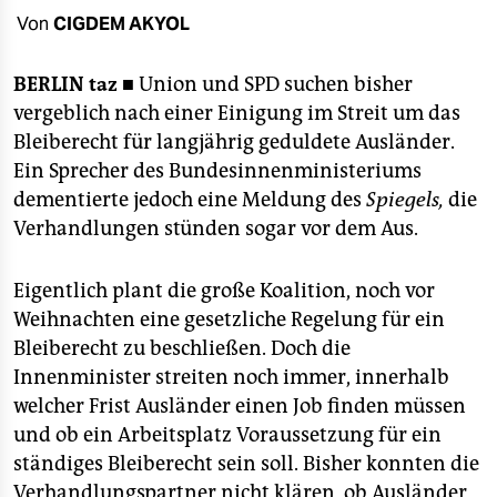
berlin
Von
CIGDEM AKYOL
nord
BERLIN
taz ■
Union und SPD suchen bisher
wahrheit
vergeblich nach einer Einigung im Streit um das
Bleiberecht für langjährig geduldete Ausländer.
verlag
Ein Sprecher des Bundesinnenministeriums
verlag
dementierte jedoch eine Meldung des
Spiegels,
die
Verhandlungen stünden sogar vor dem Aus.
veranstaltungen
shop
Eigentlich plant die große Koalition, noch vor
Weihnachten eine gesetzliche Regelung für ein
fragen & hilfe
Bleiberecht zu beschließen. Doch die
unterstützen
Innenminister streiten noch immer, innerhalb
welcher Frist Ausländer einen Job finden müssen
abo
und ob ein Arbeitsplatz Voraussetzung für ein
genossenschaft
ständiges Bleiberecht sein soll. Bisher konnten die
Verhandlungspartner nicht klären, ob Ausländer