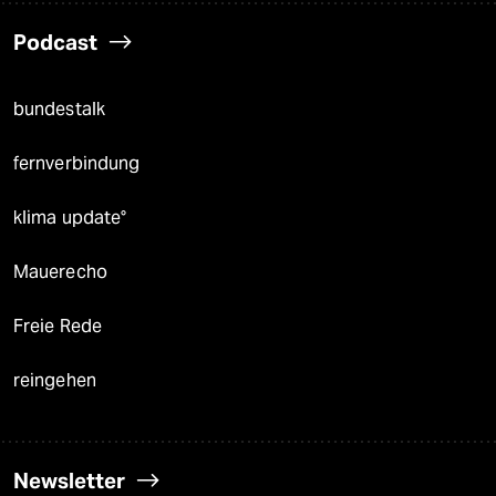
Podcast
bundestalk
fernverbindung
klima update°
Mauerecho
Freie Rede
reingehen
Newsletter