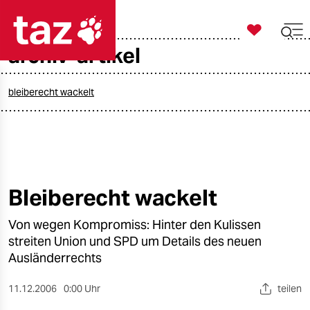

taz zahl ich
archiv-artikel

taz zahl ich
taz zahl ich
bleiberecht wackelt
themen
politik
öko
Bleiberecht wackelt
gesellschaft
Von wegen Kompromiss: Hinter den Kulissen
streiten Union und SPD um Details des neuen
kultur
Ausländerrechts
sport
11.12.2006
0:00 Uhr
teilen