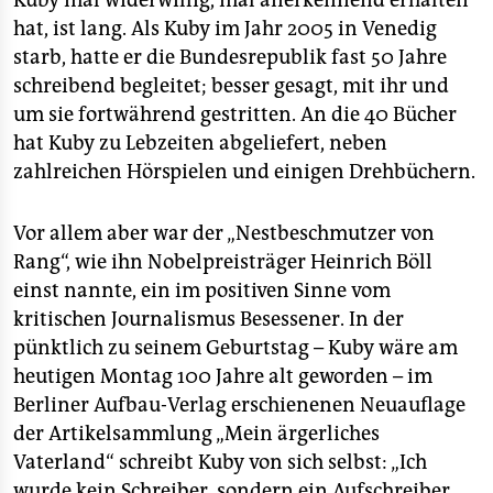
Kuby mal widerwillig, mal anerkennend erhalten
epaper login
hat, ist lang. Als Kuby im Jahr 2005 in Venedig
starb, hatte er die Bundesrepublik fast 50 Jahre
schreibend begleitet; besser gesagt, mit ihr und
um sie fortwährend gestritten. An die 40 Bücher
hat Kuby zu Lebzeiten abgeliefert, neben
zahlreichen Hörspielen und einigen Drehbüchern.
Vor allem aber war der „Nestbeschmutzer von
Rang“, wie ihn Nobelpreisträger Heinrich Böll
einst nannte, ein im positiven Sinne vom
kritischen Journalismus Besessener. In der
pünktlich zu seinem Geburtstag – Kuby wäre am
heutigen Montag 100 Jahre alt geworden – im
Berliner Aufbau-Verlag erschienenen Neuauflage
der Artikelsammlung „Mein ärgerliches
Vaterland“ schreibt Kuby von sich selbst: „Ich
wurde kein Schreiber, sondern ein Aufschreiber,