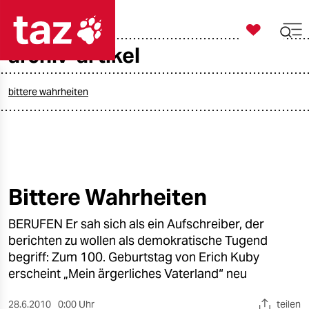

taz zahl ich
archiv-artikel

taz zahl ich
taz zahl ich
bittere wahrheiten
themen
politik
öko
Bittere Wahrheiten
gesellschaft
BERUFEN Er sah sich als ein Aufschreiber, der
berichten zu wollen als demokratische Tugend
kultur
begriff: Zum 100. Geburtstag von Erich Kuby
erscheint „Mein ärgerliches Vaterland“ neu
sport
28.6.2010
0:00 Uhr
teilen