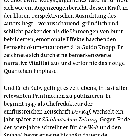
O. Chotjewitz. Kubys „ärgerliches Vaterland“ liest
sich wie ein Augenzeugenbericht, dessen Kraft in
der klaren perspektivischen Ausrichtung des
Autors liegt – vorausschauend, gründlich und
schlicht packender als die Unmengen von bunt
bebilderten, emotionale Effekte haschenden
Fernsehdokumentationen à la Guido Knopp. Er
zeichnete sich durch eine bemerkenswerte
narrative Vitalität aus und verlor nie das nötige
Quäntchen Emphase.
Und Erich Kuby gelingt es zeitlebens, in fast allen
relevanten Printmedien zu publizieren. Er
beginnt 1947 als Chefredakteur der
einflussreichen Zeitschrift
Der Ruf,
wechselt ein
Jahr später zur
Süddeutschen Zeitung.
Gegen Ende
der 50er-Jahre schreibt er für die
Welt
und den
Spiegel,
bevor er seine bis 1980 dauernde