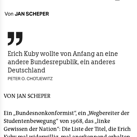
berlin
nord
Von
JAN SCHEPER
wahrheit

verlag
Erich Kuby wollte von Anfang an eine
verlag
andere Bundesrepublik, ein anderes
veranstaltungen
Deutschland
shop
PETER O. CHOTJEWITZ
fragen & hilfe
VON
JAN SCHEPER
unterstützen
Ein „Bundesnonkonformist“, ein „Wegbereiter der
abo
Studentenbewegung“ von 1968, das „linke
genossenschaft
Gewissen der Nation“: Die Liste der Titel, die Erich