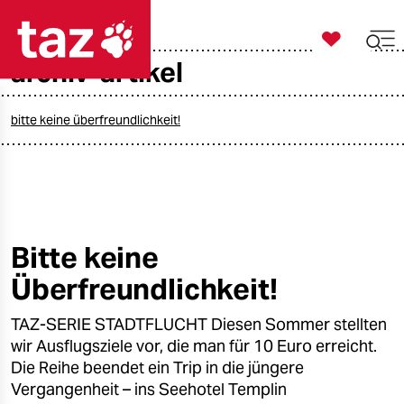

taz zahl ich
archiv-artikel

taz zahl ich
taz zahl ich
bitte keine überfreundlichkeit!
themen
politik
öko
Bitte keine
Überfreundlichkeit!
gesellschaft
TAZ-SERIE STADTFLUCHT Diesen Sommer stellten
kultur
wir Ausflugsziele vor, die man für 10 Euro erreicht.
sport
Die Reihe beendet ein Trip in die jüngere
Vergangenheit – ins Seehotel Templin