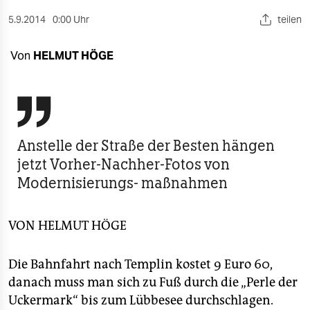
berlin
5.9.2014
0:00 Uhr
teilen
nord
Von
HELMUT HÖGE
wahrheit
verlag

verlag
Anstelle der Straße der Besten hängen
veranstaltungen
jetzt Vorher-Nachher-Fotos von
shop
Modernisierungs- maßnahmen
fragen & hilfe
VON
HELMUT HÖGE
unterstützen
abo
Die Bahnfahrt nach Templin kostet 9 Euro 60,
danach muss man sich zu Fuß durch die „Perle der
genossenschaft
Uckermark“ bis zum Lübbesee durchschlagen.