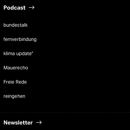
Podcast
bundestalk
fernverbindung
klima update°
Mauerecho
Freie Rede
reingehen
Newsletter