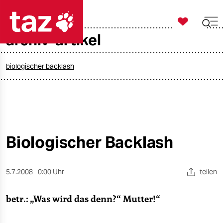

taz zahl ich
archiv-artikel

taz zahl ich
taz zahl ich
biologischer backlash
themen
politik
öko
Biologischer Backlash
gesellschaft
5.7.2008
0:00 Uhr
teilen
kultur
betr.: „Was wird das denn?“ Mutter!“
sport