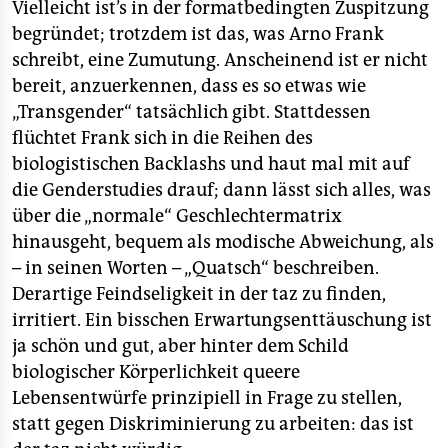
berlin
Vielleicht ist’s in der formatbedingten Zuspitzung
begründet; trotzdem ist das, was Arno Frank
nord
schreibt, eine Zumutung. Anscheinend ist er nicht
bereit, anzuerkennen, dass es so etwas wie
wahrheit
„Transgender“ tatsächlich gibt. Stattdessen
verlag
flüchtet Frank sich in die Reihen des
biologistischen Backlashs und haut mal mit auf
verlag
die Genderstudies drauf; dann lässt sich alles, was
veranstaltungen
über die „normale“ Geschlechtermatrix
hinausgeht, bequem als modische Abweichung, als
shop
– in seinen Worten – „Quatsch“ beschreiben.
fragen & hilfe
Derartige Feindseligkeit in der taz zu finden,
irritiert. Ein bisschen Erwartungsenttäuschung ist
unterstützen
ja schön und gut, aber hinter dem Schild
biologischer Körperlichkeit queere
abo
Lebensentwürfe prinzipiell in Frage zu stellen,
genossenschaft
statt gegen Diskriminierung zu arbeiten: das ist