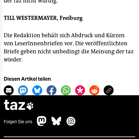
der taz nicht würdig.
epaper login
TILL WESTERMAYER, Freiburg
Die Redaktion behält sich Abdruck und Kürzen
von LeserInnenbriefen vor. Die veröffentlichten
Briefe geben nicht unbedingt die Meinung der taz
wieder.
Diesen Artikel teilen
taz

Folgen Sie uns