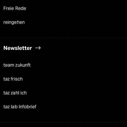
Freie Rede
reingehen
Newsletter
team zukunft
taz frisch
taz zahl ich
taz lab Infobrief