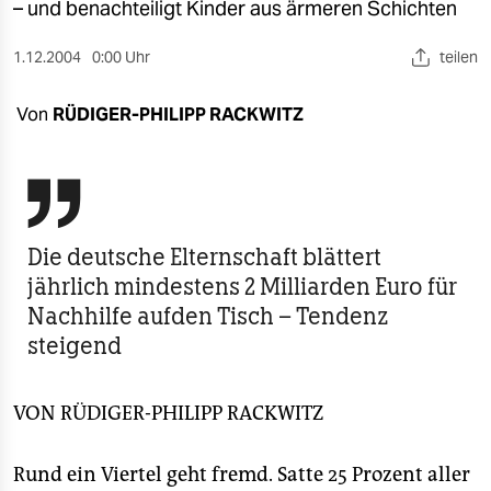
berlin
– und benachteiligt Kinder aus ärmeren Schichten
nord
1.12.2004
0:00 Uhr
teilen
wahrheit
Von
RÜDIGER-PHILIPP RACKWITZ
verlag

verlag
veranstaltungen
Die deutsche Elternschaft blättert
shop
jährlich mindestens 2 Milliarden Euro für
Nachhilfe aufden Tisch – Tendenz
fragen & hilfe
steigend
unterstützen
abo
VON
RÜDIGER-PHILIPP RACKWITZ
genossenschaft
Rund ein Viertel geht fremd. Satte 25 Prozent aller