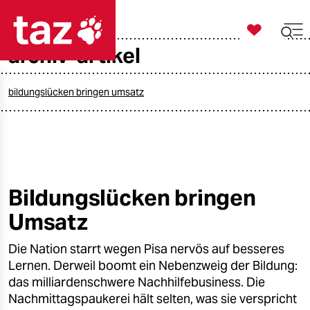

taz zahl ich
archiv-artikel

taz zahl ich
taz zahl ich
bildungslücken bringen umsatz
themen
politik
öko
Bildungslücken bringen
Umsatz
gesellschaft
Die Nation starrt wegen Pisa nervös auf besseres
kultur
Lernen. Derweil boomt ein Nebenzweig der Bildung:
sport
das milliardenschwere Nachhilfebusiness. Die
Nachmittagspaukerei hält selten, was sie verspricht