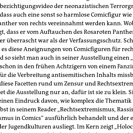
bezichtigungsvideo der neonazistischen Terror
dass auch eine sonst so harmlose Comicfigur wie
anther von rechts vereinnahmt werden kann. Wob
gt, dass er vom Auftauchen des Rosaroten Panther
r überrascht war als der Verfassungsschutz. Sch
t es diese Aneignungen von Comicfiguren für rec
d so sieht man auch in seiner Ausstellung einen 
 schon in den frühen Achtzigern von einem Fanzi
für die Verbreitung antisemitischen Inhalts miss
 diese Facetten rund um Zensur und Rechtsextr
t die Ausstellung nur an, dafür ist sie zu klein. S
 einen Eindruck davon, wie komplex die Thematik i
lbst in seinem Reader „Rechtsextremismus, Rass
smus in Comics“ ausführlich behandelt und der e
der Jugendkulturen ausliegt. Im Kern zeigt „Holo