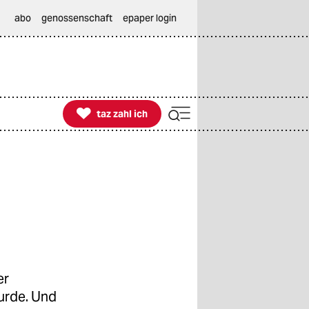
abo
genossenschaft
epaper login

taz zahl ich
taz zahl ich
er
urde. Und