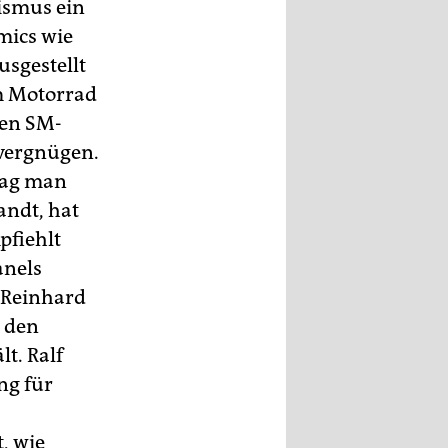
hismus ein
mics wie
usgestellt
em Motorrad
hen SM-
 vergnügen.
mag man
andt, hat
pfiehlt
anels
n Reinhard
, den
t. Ralf
ng für
, wie