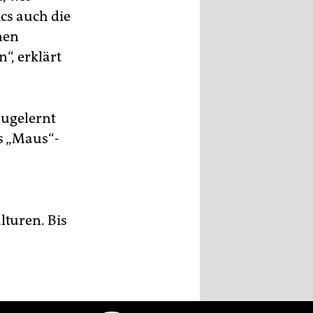
cs auch die
nen
“, erklärt
zugelernt
as „Maus“-
lturen. Bis