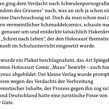
an ging dem Verdacht nach Schwulenpornografie 
ndom des Grauens“ nach, was an sich ja schon ein
eine Durchsuchung ist. Doch da man schon mal d
n vermeintlicher Schmuddelcomics, schaute ma
 genauer um und entdeckte tatsächlich Hakenkr
„Schrei nach Leben“, der den Holocaust thematis
inzelt im Schulunterricht eingesetzt wurde.
urde ein Plakat beschlagnahmt, das Art Spieg
ten Holocaust-Comic „Maus“ bewirbt – auch hier
reuz abgebildet. Der kleine Verlag wurde prompt
rem wegen des Verdachts der Verbreitung
emistischer Inhalte, der Prozess gegen ihn zog si
 und Deutschland hatte eine juristische Posse von
 Güte.