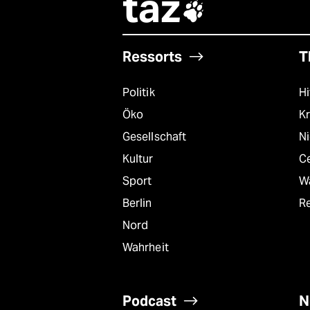
taz

Ressorts
T
Politik
Hi
Öko
Kr
Gesellschaft
N
Kultur
C
Sport
W
Berlin
R
Nord
Wahrheit
Podcast
N