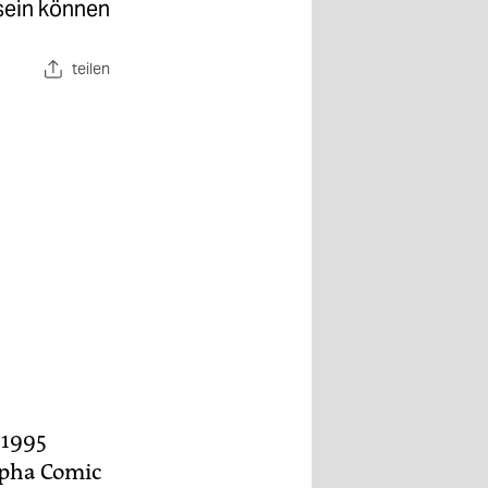
 sein können
teilen
 1995
lpha Comic