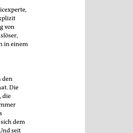
icexperte,
plizit
g von
slöser,
ah in einem
n den
at. Die
 die
 immer
s
 sich dem
Und seit