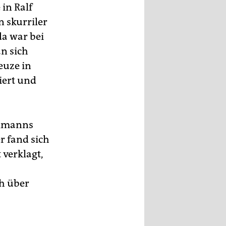
in Ralf
 skurriler
a war bei
n sich
euze in
iert und
elmanns
 fand sich
 verklagt,
ch über