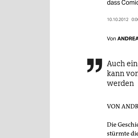
berlin
dass Comics
nord
10.10.2012
0:0
wahrheit
Von
ANDRE
verlag
verlag
Auch ein

veranstaltungen
kann von
shop
werden
fragen & hilfe
unterstützen
VON
ANDR
abo
Die Geschic
genossenschaft
stürmte di