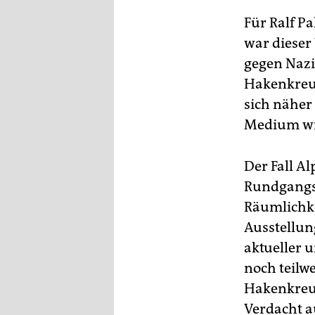
Für Ralf P
war dieser 
gegen Naz
Hakenkreuz
sich näher
Medium wi
Der Fall A
Rundgangs 
Räumlichke
Ausstellung
aktueller u
noch teilwe
Hakenkreuz
Verdacht a