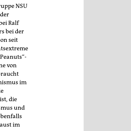
gruppe NSU
 der
ei Ralf
s bei der
on seit
htsextreme
„Peanuts“-
ne von
braucht
emismus im
ie
st, die
ismus und
benfalls
caust im