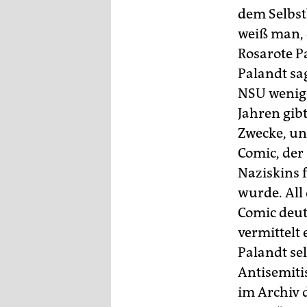
dem Selbst
weiß man, 
Rosarote P
Palandt sa
NSU wenige
Jahren gib
Zwecke, un
Comic, der
Naziskins 
wurde. All
Comic deute
vermittelt
Palandt se
Antisemiti
im Archiv 