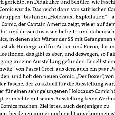
ch gerichtet an Didaktiker und Schüler, wie Fasc
omic wurde. Das reicht dann von satirischen Co
truppen“ bis hin zu „Holocaust-Exploitation“ – a
in Comic, der Captain America zeigt, wie er auf d
ährt und dessen Insassen befreit – und italienisc
cs, in denen sich Wärter der SS mit Gefangenen
ust als Hintergrund für Action und Porno, das 
os finden, das gibt es aber, und deswegen, so Pal
ngang in seine Ausstellung gefunden. Er selbst em
hwitz“ von Pascal Croci, aus dem auch ein paar P
rden, und holt den neuen Comic, „Der Boxer“, vo
der Tasche, der zu aktuell für die Ausstellung war
er für einen sehr gelungenen Holocaust-Comic häl
gt, er möchte mit seiner Ausstellung keine Werbu
Comics machen. Ziel ist es, auch denjenigen zu
hen, bei denen immer noch nicht angekommen ist