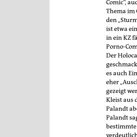
Comic“, au
Thema im C
den „Sturm
ist etwa e
in ein KZ f
Porno-Comi
Der Holoca
geschmackl
es auch Ei
eher „Ausc
gezeigt we
Kleist aus 
Palandt ab
Palandt sa
bestimmte 
verdeutlic