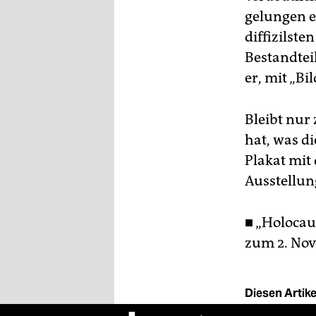
gelungen e
diffizilst
Bestandtei
er, mit „Bi
Bleibt nur 
hat, was di
Plakat mit
Ausstellun
■ „Holocau
zum 2. No
Diesen Artikel