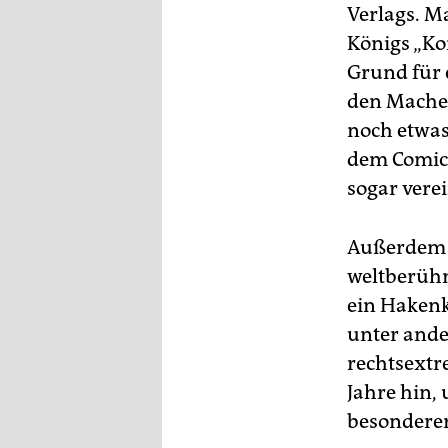
epaper login
Verlags. M
Königs „Ko
Grund für 
den Macher
noch etwas
dem Comic 
sogar vere
Außerdem w
weltberühm
ein Hakenk
unter ande
rechtsextr
Jahre hin,
besonderer