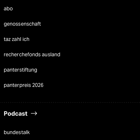
abo
genossenschaft
taz zahl ich
recherchefonds ausland
panterstiftung
panterpreis 2026
Podcast
bundestalk