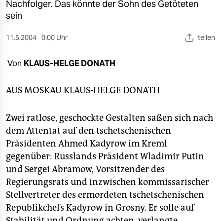
berlin
Nachfolger. Das könnte der Sohn des Getöteten
sein
nord
11.5.2004
0:00 Uhr
teilen
wahrheit
Von
KLAUS-HELGE DONATH
verlag
verlag
AUS MOSKAU
KLAUS-HELGE DONATH
veranstaltungen
Zwei ratlose, geschockte Gestalten saßen sich nach
shop
dem Attentat auf den tschetschenischen
Präsidenten Ahmed Kadyrow im Kreml
fragen & hilfe
gegenüber: Russlands Präsident Wladimir Putin
unterstützen
und Sergei Abramow, Vorsitzender des
Regierungsrats und inzwischen kommissarischer
abo
Stellvertreter des ermordeten tschetschenischen
genossenschaft
Republikchefs Kadyrow in Grosny. Er solle auf
Stabilität und Ordnung achten, verlangte