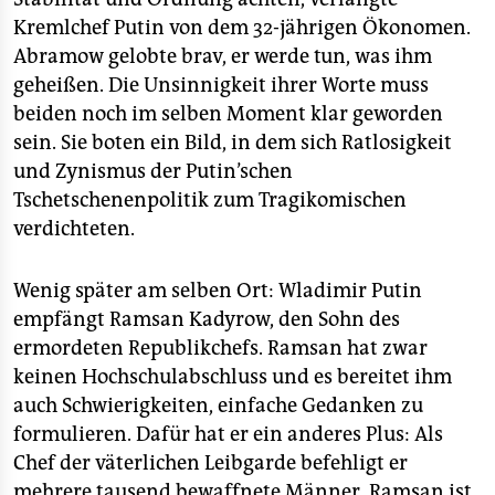
epaper login
Kremlchef Putin von dem 32-jährigen Ökonomen.
Abramow gelobte brav, er werde tun, was ihm
geheißen. Die Unsinnigkeit ihrer Worte muss
beiden noch im selben Moment klar geworden
sein. Sie boten ein Bild, in dem sich Ratlosigkeit
und Zynismus der Putin’schen
Tschetschenenpolitik zum Tragikomischen
verdichteten.
Wenig später am selben Ort: Wladimir Putin
empfängt Ramsan Kadyrow, den Sohn des
ermordeten Republikchefs. Ramsan hat zwar
keinen Hochschulabschluss und es bereitet ihm
auch Schwierigkeiten, einfache Gedanken zu
formulieren. Dafür hat er ein anderes Plus: Als
Chef der väterlichen Leibgarde befehligt er
mehrere tausend bewaffnete Männer. Ramsan ist