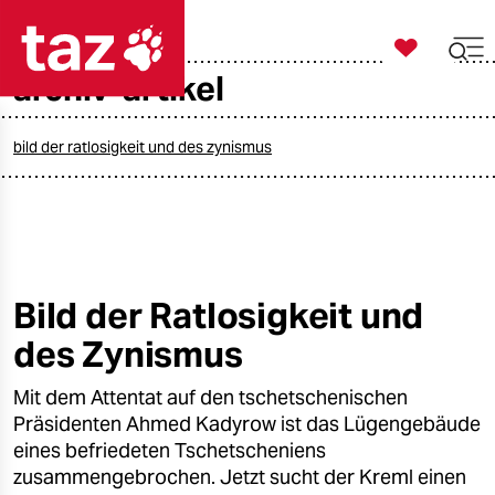

taz zahl ich
archiv-artikel

taz zahl ich
taz zahl ich
bild der ratlosigkeit und des zynismus
themen
politik
öko
Bild der Ratlosigkeit und
des Zynismus
gesellschaft
Mit dem Attentat auf den tschetschenischen
kultur
Präsidenten Ahmed Kadyrow ist das Lügengebäude
sport
eines befriedeten Tschetscheniens
zusammengebrochen. Jetzt sucht der Kreml einen