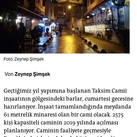
berlin
nord
wahrheit
verlag
verlag
Foto: Zeynep Şimşek
veranstaltungen
Von
Zeynep Şimşek
shop
fragen & hilfe
Geçtiğimiz yıl yapımına başlanan Taksim Camii
inşaatının gölgesindeki barlar, cumartesi gecesine
unterstützen
hazırlanıyor. İnşaat tamamlandığında meydanda
abo
61 metrelik minaresi olan bir cami olacak. 2575
kişi kapasiteli caminin 2019 yılında açılması
genossenschaft
planlanıyor. Caminin faaliyete geçmesiyle