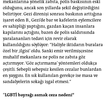
mekanlarına yönelik zabıta, polis baskısının eski
olduğunu, ancak son yıllarda şekil değiştirdiğini
belirtiyor. Gezi direnişi sonrası baskının arttığına
işaret eden B., Gezi’de bar ve kafelerin eylemcilere
ev sahipliği yaptığını, gazdan kaçan insanlara
kapılarını açtığını, bazen de polis saldırısında
yaralananları tedavi için revir olarak
kullanıldığını söylüyor: “Haliyle iktidarın buralara
özel bir ‚ilgisi’ oldu. Sanki emir verilmişçesine
muhalif mekanlara ne polis ne zabıta göz
açtırmıyor. ‘Göz açtırmama’ yöntemleri oldukça
çeşitli. Sebepli sebepsiz kesilen cezalar bunlardan
en yaygını. En sık kullanılan gerekçe ise masa ve
sandalyelerin sokağı işgal etmesi.“
“
LGBT
İ bayrağı asmak ceza nedeni“