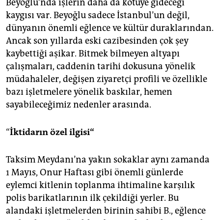
epaper login
Beyoğlu’nda işlerin daha da kötüye gideceği
kaygısı var. Beyoğlu sadece İstanbul’un değil,
dünyanın önemli eğlence ve kültür duraklarından.
Ancak son yıllarda eski cazibesinden çok şey
kaybettiği aşikar. Bitmek bilmeyen altyapı
çalışmaları, caddenin tarihi dokusuna yönelik
müdahaleler, değişen ziyaretçi profili ve özellikle
bazı işletmelere yönelik baskılar, hemen
sayabileceğimiz nedenler arasında.
“
İktidarın
ö
zel ilgisi“
Taksim Meydanı’na yakın sokaklar aynı zamanda
1 Mayıs, Onur Haftası gibi önemli günlerde
eylemci kitlenin toplanma ihtimaline karşılık
polis barikatlarının ilk çekildiği yerler. Bu
alandaki işletmelerden birinin sahibi B., eğlence