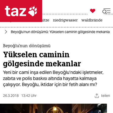

taz zahl ich
krieg in der ukraine
hitze
niedrigwasser
waldbrände

taz zahl ich
te
Beyoğlu'nun dönüşümü: Yükselen caminin gölgesinde mekanlar
taz zahl ich
themen
Beyoğlu'nun dönüşümü
Yükselen caminin
politik
gölgesinde mekanlar
öko
Yeni bir cami inşa edilen Beyoğlu’ndaki işletmeler,
zabıta ve polis baskısı altında hayatta kalmaya
gesellschaft
çalışıyor. Beyoğlu, iktidar için bir fetih alanı mı?
kultur
26.3.2018
13:42 Uhr
teilen
sport