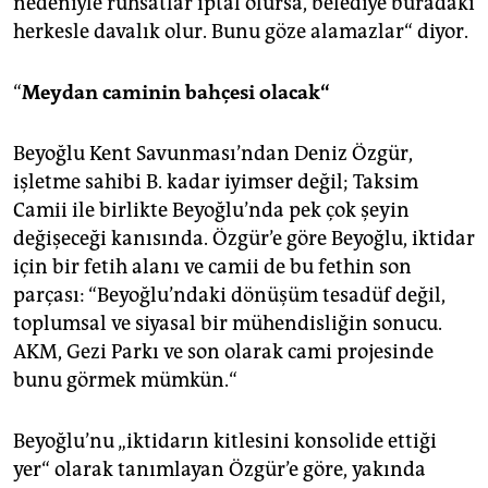
nedeniyle ruhsatlar iptal olursa, belediye buradaki
herkesle davalık olur. Bunu göze alamazlar“ diyor.
“
Meydan caminin bah
ç
esi olacak“
Beyoğlu Kent Savunması’ndan Deniz Özgür,
işletme sahibi B. kadar iyimser değil; Taksim
Camii ile birlikte Beyoğlu’nda pek çok şeyin
değişeceği kanısında. Özgür’e göre Beyoğlu, iktidar
için bir fetih alanı ve camii de bu fethin son
parçası: “Beyoğlu’ndaki dönüşüm tesadüf değil,
toplumsal ve siyasal bir mühendisliğin sonucu.
AKM, Gezi Parkı ve son olarak cami projesinde
bunu görmek mümkün.“
Beyoğlu’nu „iktidarın kitlesini konsolide ettiği
yer“ olarak tanımlayan Özgür’e göre, yakında