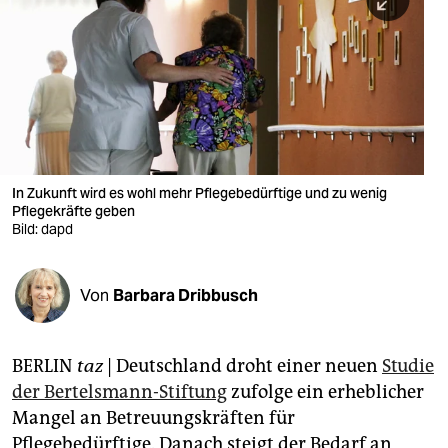
berlin
nord
wahrheit
verlag
verlag
In Zukunft wird es wohl mehr Pflegebedürftige und zu wenig
Pflegekräfte geben
veranstaltungen
Bild: dapd
shop
fragen & hilfe
Von
Barbara Dribbusch
unterstützen
BERLIN
taz
| Deutschland droht einer neuen
Studie
abo
der Bertelsmann-Stiftung
zufolge ein erheblicher
genossenschaft
Mangel an Betreuungskräften für
Pflegebedürftige. Danach steigt der Bedarf an