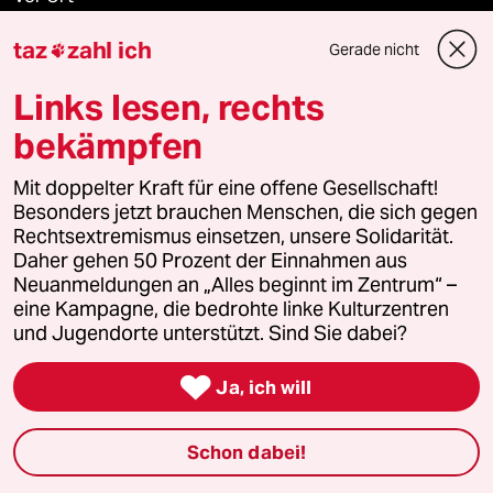
taz
zahl ich
Live im Stream
Gerade nicht

Links lesen, rechts
Vergangene
bekämpfen
taz lab 2027
Mit doppelter Kraft für eine offene Gesellschaft!
Besonders jetzt brauchen Menschen, die sich gegen
Rechtsextremismus einsetzen, unsere Solidarität.
Mehr taz Lesestoff
Daher gehen 50 Prozent der Einnahmen aus
Neuanmeldungen an „Alles beginnt im Zentrum“ –
eine Kampagne, die bedrohte linke Kulturzentren
taz Blogs
und Jugendorte unterstützt. Sind Sie dabei?

taz FUTURZWEI
Ja, ich will
Le Monde diplomatique
Schon dabei!
taz Archiv