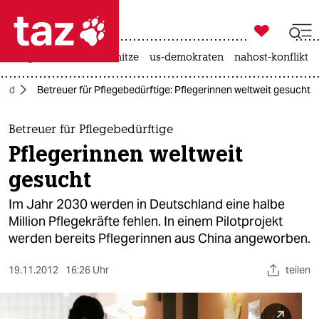

taz zahl ich
krieg in der ukraine
hitze
us-demokraten
nahost-konflikt

taz zahl ich
and
Betreuer für Pflegebedürftige: Pflegerinnen weltweit gesucht
taz zahl ich
themen
Betreuer für Pflegebedürftige
Pflegerinnen weltweit
politik
gesucht
öko
Im Jahr 2030 werden in Deutschland eine halbe
Million Pflegekräfte fehlen. In einem Pilotprojekt
gesellschaft
werden bereits Pflegerinnen aus China angeworben.
kultur
19.11.2012
16:26 Uhr
teilen
sport