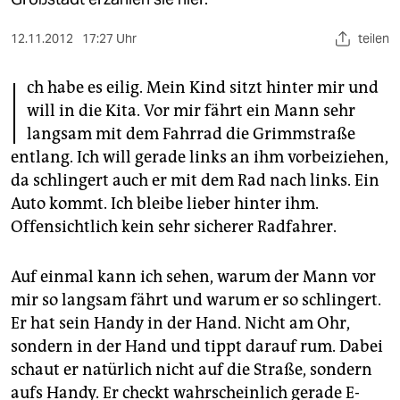
berlin
nord
12.11.2012
17:27 Uhr
teilen
I
wahrheit
ch habe es eilig. Mein Kind sitzt hinter mir und
will in die Kita. Vor mir fährt ein Mann sehr
verlag
langsam mit dem Fahrrad die Grimmstraße
entlang. Ich will gerade links an ihm vorbeiziehen,
verlag
da schlingert auch er mit dem Rad nach links. Ein
veranstaltungen
Auto kommt. Ich bleibe lieber hinter ihm.
Offensichtlich kein sehr sicherer Radfahrer.
shop
fragen & hilfe
Auf einmal kann ich sehen, warum der Mann vor
unterstützen
mir so langsam fährt und warum er so schlingert.
Er hat sein Handy in der Hand. Nicht am Ohr,
abo
sondern in der Hand und tippt darauf rum. Dabei
genossenschaft
schaut er natürlich nicht auf die Straße, sondern
aufs Handy. Er checkt wahrscheinlich gerade E-