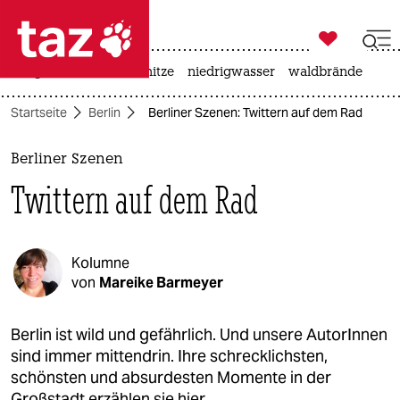

taz zahl ich
krieg in der ukraine
hitze
niedrigwasser
waldbrände

taz zahl ich
Startseite
Berlin
Berliner Szenen: Twittern auf dem Rad
taz zahl ich
themen
Berliner Szenen
Twittern auf dem Rad
politik
öko
Kolumne
gesellschaft
von
Mareike Barmeyer
kultur
Berlin ist wild und gefährlich. Und unsere AutorInnen
sind immer mittendrin. Ihre schrecklichsten,
sport
schönsten und absurdesten Momente in der
Großstadt erzählen sie hier.