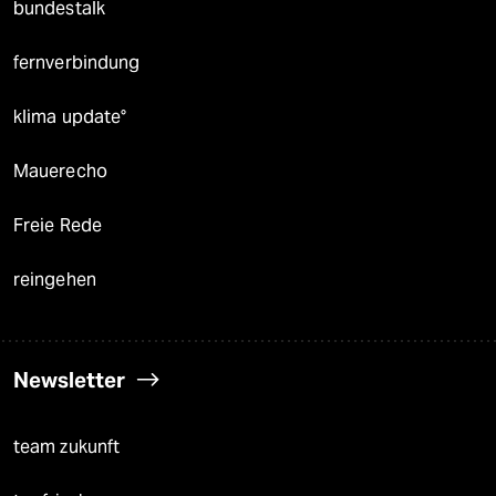
bundestalk
fernverbindung
klima update°
Mauerecho
Freie Rede
reingehen
Newsletter
team zukunft