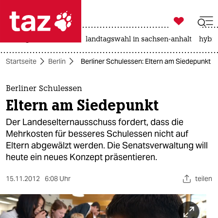

taz zahl ich
niedrigwasser
rente
landtagswahl in sachsen-anhalt
hybri

taz zahl ich
Startseite
Berlin
Berliner Schulessen: Eltern am Siedepunkt
taz zahl ich
themen
Berliner Schulessen
Eltern am Siedepunkt
politik
Der Landeselternausschuss fordert, dass die
öko
Mehrkosten für besseres Schulessen nicht auf
Eltern abgewälzt werden. Die Senatsverwaltung will
gesellschaft
heute ein neues Konzept präsentieren.
kultur
15.11.2012
6:08 Uhr
teilen
sport