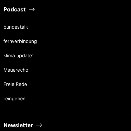
Podcast
bundestalk
fernverbindung
klima update°
Mauerecho
Freie Rede
reingehen
Newsletter