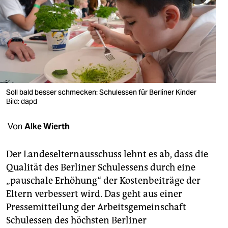
berlin
nord
wahrheit
verlag
verlag
Soll bald besser schmecken: Schulessen für Berliner Kinder
Bild: dapd
veranstaltungen
Von
Alke Wierth
shop
fragen & hilfe
Der Landeselternausschuss lehnt es ab, dass die
Qualität des Berliner Schulessens durch eine
unterstützen
„pauschale Erhöhung“ der Kostenbeiträge der
abo
Eltern verbessert wird. Das geht aus einer
Pressemitteilung der Arbeitsgemeinschaft
genossenschaft
Schulessen des höchsten Berliner