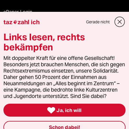
ePaper Login
taz
zahl ich
Gerade nicht

Downloads für Abonnierende
Links lesen, rechts
bekämpfen
© 2026 taz Verlags und Vertriebs GmbH
Mit doppelter Kraft für eine offene Gesellschaft!
Alle Rechte vorbehalten. Bei rechtlichen Fragen oder für Genehmigungen
wenden Sie sich bitte an
lizenzen@taz.de
Besonders jetzt brauchen Menschen, die sich gegen
Rechtsextremismus einsetzen, unsere Solidarität.
Daher gehen 50 Prozent der Einnahmen aus
Feedback
Redaktionsstatut
Kommune-Richtlinien
KI-
Neuanmeldungen an „Alles beginnt im Zentrum“ –
eine Kampagne, die bedrohte linke Kulturzentren
Leitlinie
Informant
Datenschutz
Impressum
AGB
und Jugendorte unterstützt. Sind Sie dabei?
Seitenwende
Einwilligungen widerrufen (Ads)

Ja, ich will
Schon dabei!