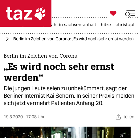

taz zahl ich
iran-krieg
landtagswahl in sachsen-anhalt
hitze
christophe

taz zahl ich
us
Berlin im Zeichen von Corona: „Es wird noch sehr ernst werden“
taz zahl ich
themen
Berlin im Zeichen von Corona
„Es wird noch sehr ernst
politik
werden“
öko
Die jungen Leute seien zu unbekümmert, sagt der
Berliner Internist Kai Schorn. In seiner Praxis melden
gesellschaft
sich jetzt vermehrt Patienten Anfang 20.
kultur
19.3.2020
17:08 Uhr
teilen
sport