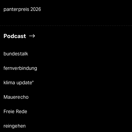
panterpreis 2026
Podcast
bundestalk
fernverbindung
klima update°
Mauerecho
Freie Rede
reingehen