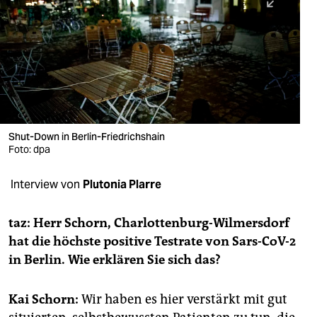
berlin
nord
wahrheit
verlag
verlag
Shut-Down in Berlin-Friedrichshain
Foto: dpa
veranstaltungen
shop
Interview von
Plutonia Plarre
fragen & hilfe
taz: Herr Schorn, Charlottenburg-Wilmersdorf
unterstützen
hat die höchste positive Testrate von Sars-CoV-2
in Berlin. Wie erklären Sie sich das?
abo
genossenschaft
Kai Schorn:
Wir haben es hier verstärkt mit gut