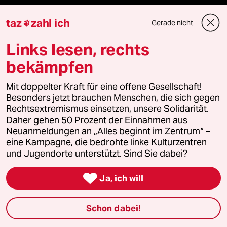
taz Archiv
taz
zahl ich
Gerade nicht

Links lesen, rechts
Mehr taz Angebote
bekämpfen
Mit doppelter Kraft für eine offene Gesellschaft!
Reisen
Besonders jetzt brauchen Menschen, die sich gegen
Rechtsextremismus einsetzen, unsere Solidarität.
Kantine
Daher gehen 50 Prozent der Einnahmen aus
Neuanmeldungen an „Alles beginnt im Zentrum“ –
eine Kampagne, die bedrohte linke Kulturzentren
Shop
und Jugendorte unterstützt. Sind Sie dabei?
Anzeigen

Ja, ich will
Schon dabei!
Fragen & Hilfe