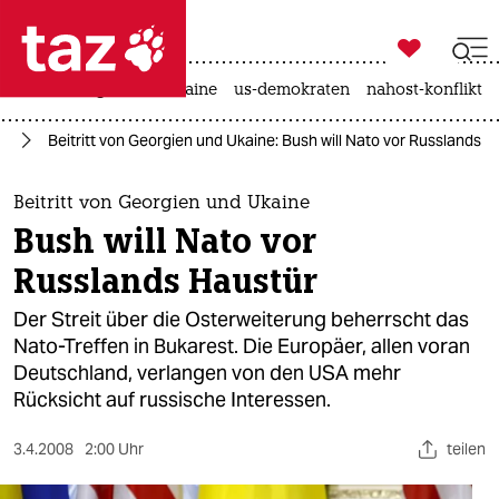

taz zahl ich
hitze
krieg in der ukraine
us-demokraten
nahost-konflikt

taz zahl ich
pa
Beitritt von Georgien und Ukaine: Bush will Nato vor Russlands 
taz zahl ich
themen
Beitritt von Georgien und Ukaine
Bush will Nato vor
politik
Russlands Haustür
öko
Der Streit über die Osterweiterung beherrscht das
Nato-Treffen in Bukarest. Die Europäer, allen voran
gesellschaft
Deutschland, verlangen von den USA mehr
Rücksicht auf russische Interessen.
kultur
sport
3.4.2008
2:00 Uhr
teilen