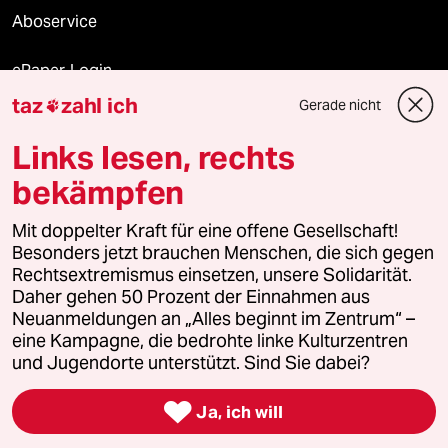
Aboservice
ePaper Login
taz
zahl ich
Gerade nicht

Downloads für Abonnierende
Links lesen, rechts
bekämpfen
© 2026 taz Verlags und Vertriebs GmbH
Alle Rechte vorbehalten. Bei rechtlichen Fragen oder für Genehmigungen
Mit doppelter Kraft für eine offene Gesellschaft!
wenden Sie sich bitte an
lizenzen@taz.de
Besonders jetzt brauchen Menschen, die sich gegen
Rechtsextremismus einsetzen, unsere Solidarität.
Daher gehen 50 Prozent der Einnahmen aus
Feedback
Redaktionsstatut
Kommune-Richtlinien
KI-
Neuanmeldungen an „Alles beginnt im Zentrum“ –
eine Kampagne, die bedrohte linke Kulturzentren
Leitlinie
Informant
Datenschutz
Impressum
AGB
und Jugendorte unterstützt. Sind Sie dabei?
Seitenwende
Einwilligungen widerrufen (Ads)

Ja, ich will