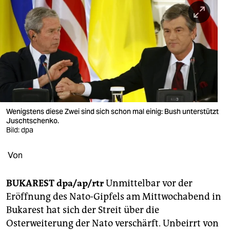
berlin
nord
wahrheit
verlag
verlag
veranstaltungen
Wenigstens diese Zwei sind sich schon mal einig: Bush unterstützt
Juschtschenko.
shop
Bild: dpa
fragen & hilfe
Von
unterstützen
BUKAREST dpa/ap/rtr
Unmittelbar vor der
abo
Eröffnung des Nato-Gipfels am Mittwochabend in
Bukarest hat sich der Streit über die
genossenschaft
Osterweiterung der Nato verschärft. Unbeirrt von