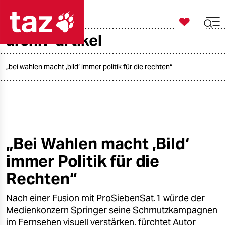

taz zahl ich
archiv-artikel

taz zahl ich
taz zahl ich
„bei wahlen macht ‚bild‘ immer politik für die rechten“
themen
politik
öko
„Bei Wahlen macht ‚Bild‘
immer Politik für die
gesellschaft
Rechten“
kultur
Nach einer Fusion mit ProSiebenSat.1 würde der
sport
Medienkonzern Springer seine Schmutzkampagnen
im Fernsehen visuell verstärken, fürchtet Autor