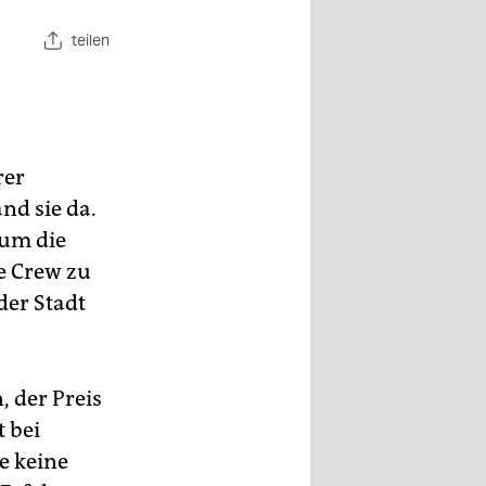
teilen
rer
nd sie da.
um die
re Crew zu
er Stadt
, der Preis
t bei
e keine