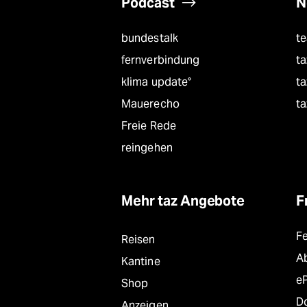
Podcast
N
bundestalk
t
fernverbindung
ta
klima update°
ta
Mauerecho
ta
Freie Rede
reingehen
Mehr taz Angebote
F
F
Reisen
A
Kantine
e
Shop
D
Anzeigen