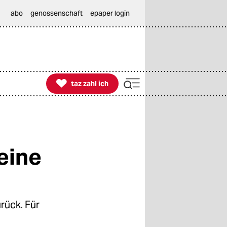
abo
genossenschaft
epaper login

taz zahl ich
taz zahl ich
eine
rück. Für