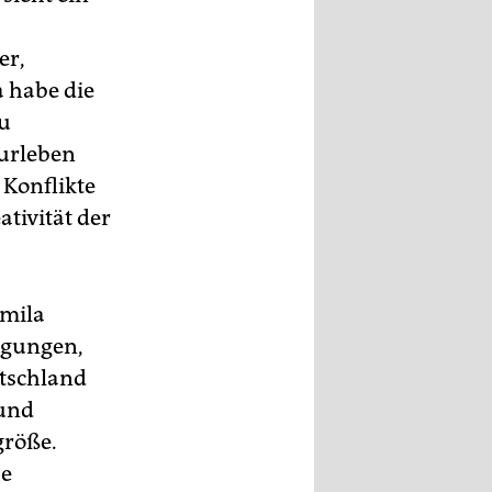
er,
a habe die
zu
turleben
 Konflikte
tivität der
smila
igungen,
utschland
 und
größe.
he