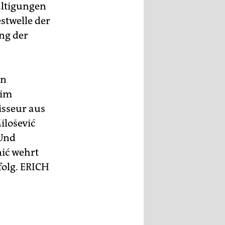
altigungen
stwelle der
ung der
en
 im
isseur aus
ilošević
 Und
nić wehrt
folg.
ERICH