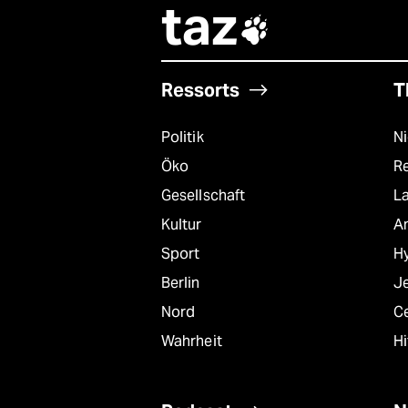
taz

Ressorts
T
Politik
N
Öko
R
Gesellschaft
L
Kultur
A
Sport
Hy
Berlin
J
Nord
C
Wahrheit
Hi