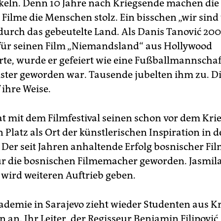
skeln. Denn 10 Jahre nach Kriegsende machen die 
 Filme die Menschen stolz. Ein bisschen „wir sind
durch das gebeutelte Land. Als Danis Tanović 20
für seinen Film „Niemandsland“ aus Hollywood
te, wurde er gefeiert wie eine Fußballmannschaft
ter geworden war. Tausende jubelten ihm zu. Di
 ihre Weise.
at mit dem Filmfestival seinen schon vor dem Kri
Platz als Ort der künstlerischen Inspiration in d
Der seit Jahren anhaltende Erfolg bosnischer Fil
r die bosnischen Filmemacher geworden. Jasmila
 wird weiteren Auftrieb geben.
ademie in Sarajevo zieht wieder Studenten aus K
 an. Ihr Leiter, der Regisseur Benjamin Filipović,