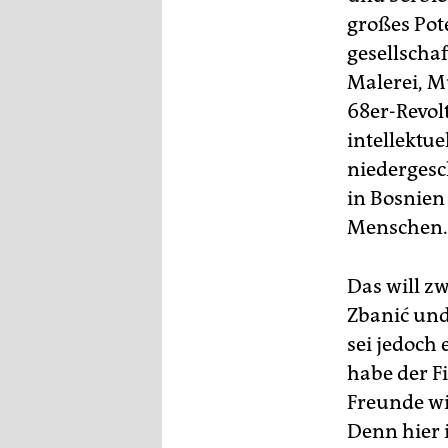
großes Pot
gesellscha
Malerei, M
68er-Revol
intellektu
niedergesch
in Bosnien
Menschen.
Das will zw
Zbanić und
sei jedoch
habe der 
Freunde wi
Denn hier 