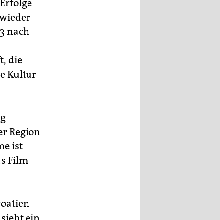
Erfolge
 wieder
03 nach
, die
e Kultur
eg
er Region
me ist
s Film
roatien
 sieht ein