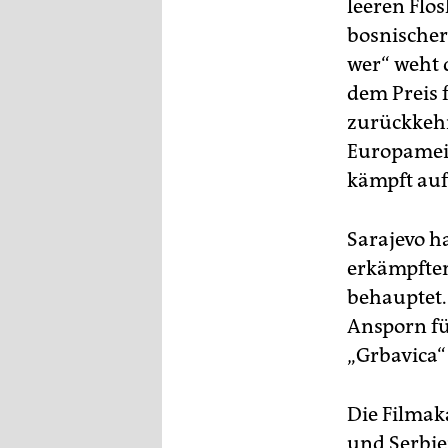
epaper login
leeren Flo
bosnischer
wer“ weht 
dem Preis 
zurückkehr
Europameis
kämpft auf
Sarajevo h
erkämpften 
behauptet. 
Ansporn fü
„Grbavica“
Die Filmak
und Serbien