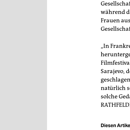
Gesellscha
während de
Frauen aus,
Gesellschaf
„In Frankre
herunterge
Filmfestiva
Sarajevo, d
geschlagen
natürlich 
solche Geda
RATHFELD
Diesen Artikel