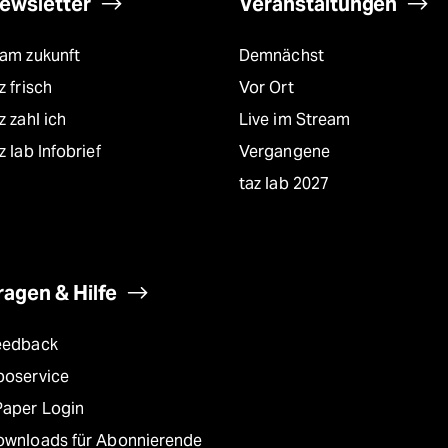
ewsletter
Veranstaltungen
eam zukunft
Demnächst
z frisch
Vor Ort
z zahl ich
Live im Stream
z lab Infobrief
Vergangene
taz lab 2027
ragen & Hilfe
eedback
boservice
Paper Login
ownloads für Abonnierende