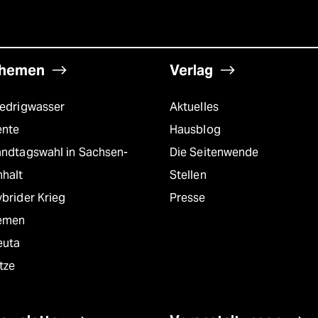
hemen
Verlag
iedrigwasser
Aktuelles
ente
Hausblog
andtagswahl in Sachsen-
Die Seitenwende
nhalt
Stellen
brider Krieg
Presse
emen
euta
tze