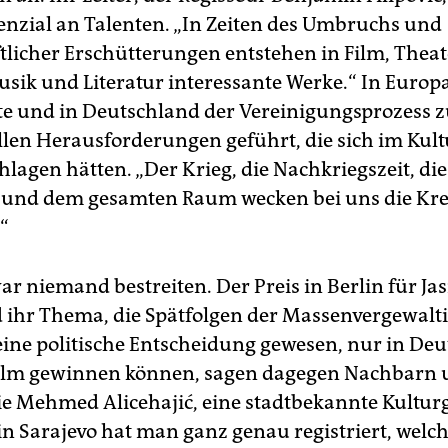
enzial an Talenten. „In Zeiten des Umbruchs und
ftlicher Erschütterungen entstehen in Film, Theat
usik und Literatur interessante Werke.“ In Europ
te und in Deutschland der Vereinigungsprozess 
ellen Herausforderungen geführt, die sich im Kul
lagen hätten. „Der Krieg, die Nachkriegszeit, die
 und dem gesamten Raum wecken bei uns die Krea
“
ar niemand bestreiten. Der Preis in Berlin für Ja
 ihr Thema, die Spätfolgen der Massenvergewalt
 eine politische Entscheidung gewesen, nur in De
Film gewinnen können, sagen dagegen Nachbarn
e Mehmed Alicehajić, eine stadtbekannte Kultur
in Sarajevo hat man ganz genau registriert, welc