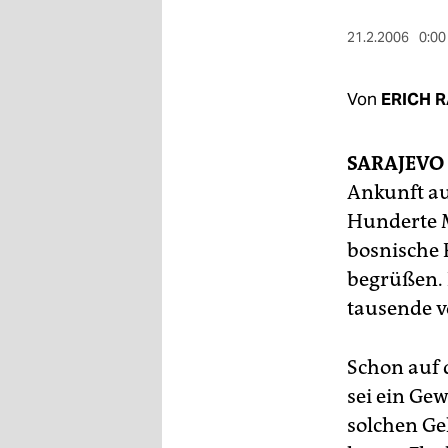
berlin
21.2.2006
0:00
nord
wahrheit
Von
ERICH 
verlag
SARAJEVO
verlag
Ankunft au
veranstaltungen
Hunderte 
bosnische P
shop
begrüßen. 
fragen & hilfe
tausende v
unterstützen
Schon auf 
abo
sei ein Gew
genossenschaft
solchen Ge