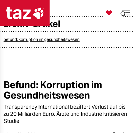

taz zahl ich
archiv-artikel

taz zahl ich
taz zahl ich
befund: korruption im gesundheitswesen
themen
politik
öko
Befund: Korruption im
Gesundheitswesen
gesellschaft
Transparency International beziffert Verlust auf bis
kultur
zu 20 Milliarden Euro. Ärzte und Industrie kritisieren
sport
Studie