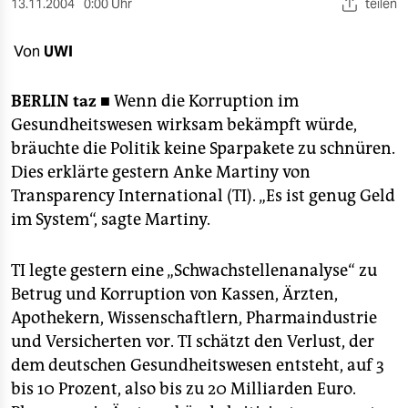
berlin
13.11.2004
0:00 Uhr
teilen
nord
Von
UWI
wahrheit
BERLIN
taz ■
Wenn die Korruption im
verlag
Gesundheitswesen wirksam bekämpft würde,
bräuchte die Politik keine Sparpakete zu schnüren.
verlag
Dies erklärte gestern Anke Martiny von
Transparency International (TI). „Es ist genug Geld
veranstaltungen
im System“, sagte Martiny.
shop
fragen & hilfe
TI legte gestern eine „Schwachstellenanalyse“ zu
Betrug und Korruption von Kassen, Ärzten,
unterstützen
Apothekern, Wissenschaftlern, Pharmaindustrie
abo
und Versicherten vor. TI schätzt den Verlust, der
dem deutschen Gesundheitswesen entsteht, auf 3
genossenschaft
bis 10 Prozent, also bis zu 20 Milliarden Euro.