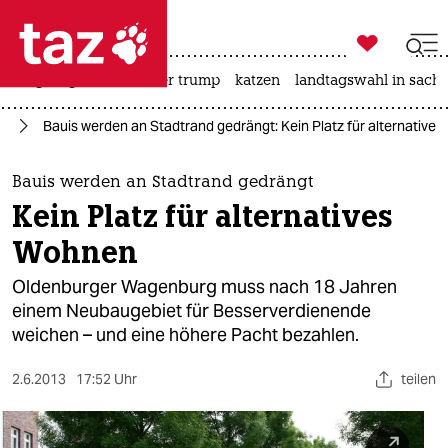

taz zahl ich
bergsteigen
usa unter trump
katzen
landtagswahl in sachs

taz zahl ich
rd
Bauis werden an Stadtrand gedrängt: Kein Platz für alternative
taz zahl ich
themen
Bauis werden an Stadtrand gedrängt
Kein Platz für alternatives
politik
Wohnen
öko
Oldenburger Wagenburg muss nach 18 Jahren
einem Neubaugebiet für Besserverdienende
gesellschaft
weichen – und eine höhere Pacht bezahlen.
kultur
2.6.2013
17:52 Uhr
teilen
sport