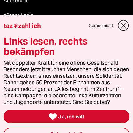
Aboservice
ePaper Login
taz
zahl ich
Gerade nicht

Downloads für Abonnierende
Links lesen, rechts
bekämpfen
© 2026 taz Verlags und Vertriebs GmbH
Mit doppelter Kraft für eine offene Gesellschaft!
Alle Rechte vorbehalten. Bei rechtlichen Fragen oder für Genehmigungen
wenden Sie sich bitte an
lizenzen@taz.de
Besonders jetzt brauchen Menschen, die sich gegen
Rechtsextremismus einsetzen, unsere Solidarität.
Daher gehen 50 Prozent der Einnahmen aus
Feedback
Redaktionsstatut
Kommune-Richtlinien
KI-
Neuanmeldungen an „Alles beginnt im Zentrum“ –
eine Kampagne, die bedrohte linke Kulturzentren
Leitlinie
Informant
Datenschutz
Impressum
AGB
und Jugendorte unterstützt. Sind Sie dabei?
Seitenwende
Einwilligungen widerrufen (Ads)

Ja, ich will