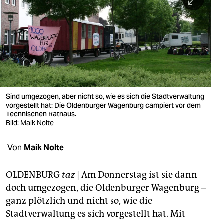
berlin
nord
wahrheit
verlag
verlag
Sind umgezogen, aber nicht so, wie es sich die Stadtverwaltung
vorgestellt hat: Die Oldenburger Wagenburg campiert vor dem
veranstaltungen
Technischen Rathaus.
Bild: Maik Nolte
shop
fragen & hilfe
Von
Maik Nolte
unterstützen
OLDENBURG
taz
| Am Donnerstag ist sie dann
abo
doch umgezogen, die Oldenburger Wagenburg –
ganz plötzlich und nicht so, wie die
genossenschaft
Stadtverwaltung es sich vorgestellt hat. Mit