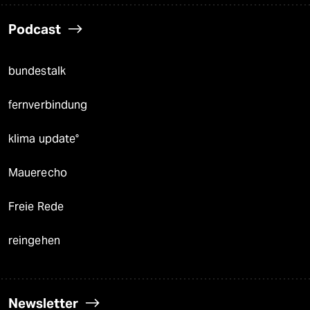
Podcast
bundestalk
fernverbindung
klima update°
Mauerecho
Freie Rede
reingehen
Newsletter