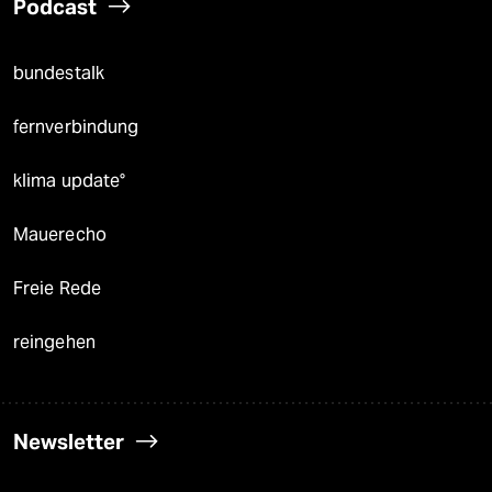
Podcast
bundestalk
fernverbindung
klima update°
Mauerecho
Freie Rede
reingehen
Newsletter