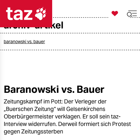

taz zahl ich
archiv-artikel

taz zahl ich
taz zahl ich
baranowski vs. bauer
themen
politik
öko
Baranowski vs. Bauer
gesellschaft
Zeitungskampf im Pott: Der Verleger der
„Buerschen Zeitung“ will Gelsenkirchens
kultur
Oberbürgermeister verklagen. Er soll sein taz-
Interview widerrufen. Derweil formiert sich Protest
sport
gegen Zeitungssterben