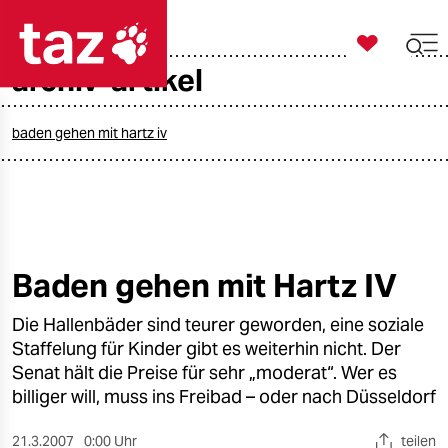

taz zahl ich
archiv-artikel

taz zahl ich
taz zahl ich
baden gehen mit hartz iv
themen
politik
öko
Baden gehen mit Hartz IV
gesellschaft
Die Hallenbäder sind teurer geworden, eine soziale
Staffelung für Kinder gibt es weiterhin nicht. Der
kultur
Senat hält die Preise für sehr „moderat“. Wer es
billiger will, muss ins Freibad – oder nach Düsseldorf
sport
21.3.2007
0:00 Uhr
teilen