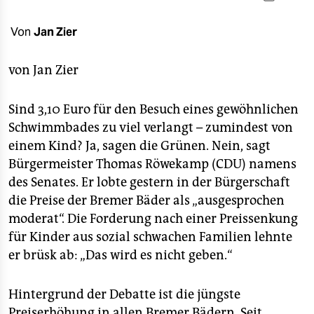
berlin
nord
Von
Jan Zier
wahrheit
von
Jan Zier
verlag
Sind 3,10 Euro für den Besuch eines gewöhnlichen
verlag
Schwimmbades zu viel verlangt – zumindest von
einem Kind? Ja, sagen die Grünen. Nein, sagt
veranstaltungen
Bürgermeister Thomas Röwekamp (CDU) namens
shop
des Senates. Er lobte gestern in der Bürgerschaft
die Preise der Bremer Bäder als „ausgesprochen
fragen & hilfe
moderat“. Die Forderung nach einer Preissenkung
unterstützen
für Kinder aus sozial schwachen Familien lehnte
er brüsk ab: „Das wird es nicht geben.“
abo
genossenschaft
Hintergrund der Debatte ist die jüngste
Preiserhöhung in allen Bremer Bädern. Seit