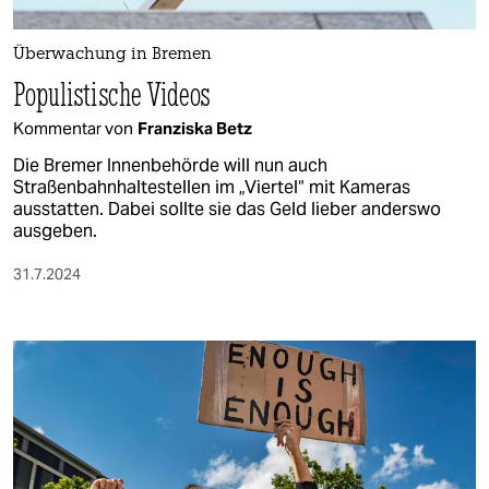
berlin
nord
Überwachung in Bremen
Populistische Videos
wahrheit
Kommentar von
Franziska Betz
verlag
Die Bremer Innenbehörde will nun auch
Straßenbahnhaltestellen im „Viertel“ mit Kameras
verlag
ausstatten. Dabei sollte sie das Geld lieber anderswo
ausgeben.
veranstaltungen
31.7.2024
shop
fragen & hilfe
unterstützen
abo
genossenschaft