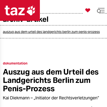

taz zahl ich
archiv-artikel

taz zahl ich
taz zahl ich
auszug aus dem urteil des landgerichts berlin zum penis-prozess
themen
politik
dokumentation
öko
Auszug aus dem Urteil des
gesellschaft
Landgerichts Berlin zum
kultur
Penis-Prozess
sport
Kai Diekmann – „Initiator der Rechtsverletzungen“