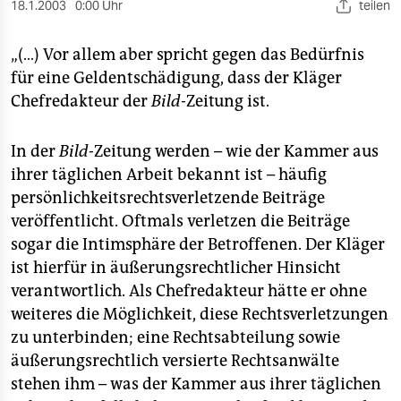
berlin
18.1.2003
0:00 Uhr
teilen
nord
„(…) Vor allem aber spricht gegen das Bedürfnis
für eine Geldentschädigung, dass der Kläger
wahrheit
Chefredakteur der
Bild-
Zeitung ist.
verlag
In der
Bild
-Zeitung werden – wie der Kammer aus
verlag
ihrer täglichen Arbeit bekannt ist – häufig
veranstaltungen
persönlichkeitsrechtsverletzende Beiträge
veröffentlicht. Oftmals verletzen die Beiträge
shop
sogar die Intimsphäre der Betroffenen. Der Kläger
fragen & hilfe
ist hierfür in äußerungsrechtlicher Hinsicht
verantwortlich. Als Chefredakteur hätte er ohne
unterstützen
weiteres die Möglichkeit, diese Rechtsverletzungen
abo
zu unterbinden; eine Rechtsabteilung sowie
äußerungsrechtlich versierte Rechtsanwälte
genossenschaft
stehen ihm – was der Kammer aus ihrer täglichen