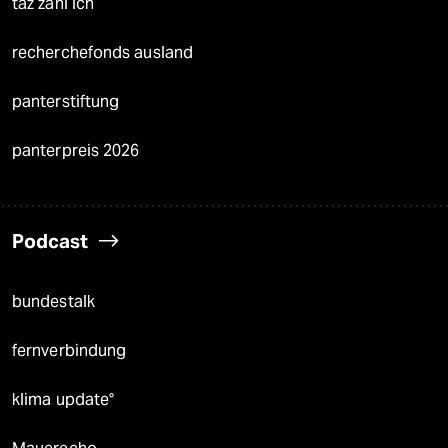
taz zahl ich
recherchefonds ausland
panterstiftung
panterpreis 2026
Podcast
bundestalk
fernverbindung
klima update°