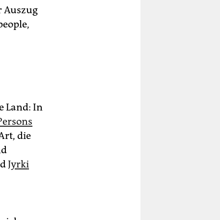
r Auszug
people,
 Land: In
 Persons
Art, die
nd
nd
Jyrki