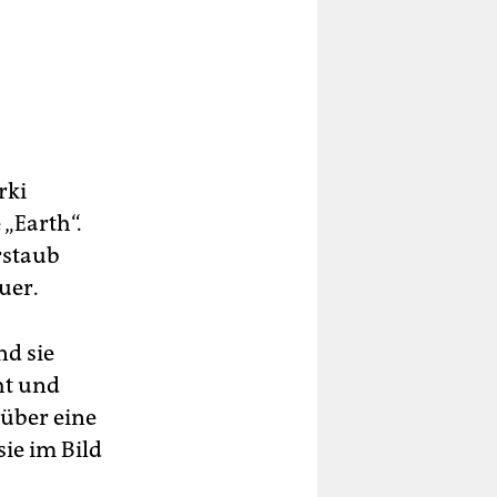
rki
 „Earth“.
rstaub
uer.
nd sie
ht und
 über eine
ie im Bild