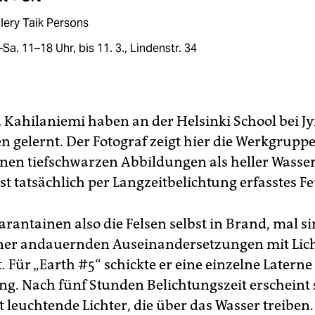
lery Taik Persons
–Sa. 11–18 Uhr, bis 11. 3., Lindenstr. 34
d Kahilaniemi haben an der Helsinki School bei Jy
 gelernt. Der Fotograf zeigt hier die Werkgruppe
inen tiefschwarzen Abbildungen als heller Wasse
ist tatsächlich per Langzeitbelichtung erfasstes Fe
arantainen also die Felsen selbst in Brand, mal si
iner andauernden Auseinandersetzungen mit Lic
 Für „Earth #5“ schickte er eine einzelne Laterne
ng. Nach fünf Stunden Belichtungszeit erscheint s
 leuchtende ­Lichter, die über das Wasser treiben.