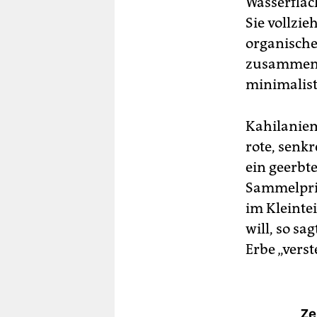
Wasserfläc
Sie vollzi
organische
zusammen u
minimalist
Kahilaniem
rote, senk
ein geerbte
Sammelprin
im Kleintei
will, so sa
Erbe „vers
Ze