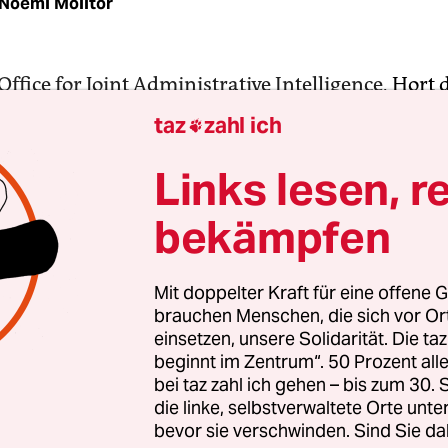
Noemi Molitor
Office for Joint Administrative Intelligence
, Hort 
-Korrespondenz und künstlerischen Selbstkatalo
taz
zahl ich

Dreier
und
Gary Farrelly
, gewährt in der
Laura Ma
ränkte Akteneinsicht.
Links lesen, r
bekämpfen
hiv, einer Hängeregistratur, sind die Gipfeltreff
n Organisation protokolliert, dazwischen schwule
smänner und Fahrtkostenrückerstattungsformula
Mit doppelter Kraft für eine offene G
brauchen Menschen, die sich vor O
nnen selbst erhalten Fragebögen, Anleitungen 
einsetzen, unsere Solidarität. Die ta
rn. Letztere fungieren bei der Finissage am 26. 
beginnt im Zentrum“. 50 Prozent a
einsatz. Es lebe die Bingo-Bürokratie!
bei taz zahl ich gehen – bis zum 30
die linke, selbstverwaltete Orte unte
bevor sie verschwinden. Sind Sie da