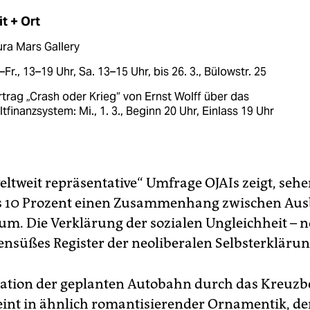
it + Ort
ra Mars Gallery
–Fr., 13–19 Uhr, Sa. 13–15 Uhr, bis 26. 3., Bülowstr. 25
trag „Crash oder Krieg“ von Ernst Wolff über das
tfinanzsystem: Mi., 1. 3., Beginn 20 Uhr, Einlass 19 Uhr
weltweit repräsentative“ Umfrage OJAIs zeigt, seh
ls 10 Prozent einen Zusammenhang zwischen Au
um. Die Verklärung der sozialen Ungleichheit – n
süßes Register der neoliberalen Selbsterklärun
tration der geplanten Autobahn durch das Kreuzb
eint in ähnlich romantisierender Ornamentik, de