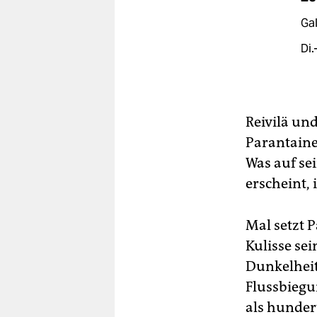
Gal
Di.
Reivilä un
Parantainen
Was auf se
erscheint, 
Mal setzt P
Kulisse se
Dunkelheit.
Flussbiegu
als hundert