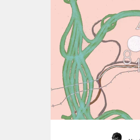
berlin
nord
wahrheit
verlag
verlag
veranstaltungen
shop
fragen & hilfe
unterstützen
abo
genossenschaft