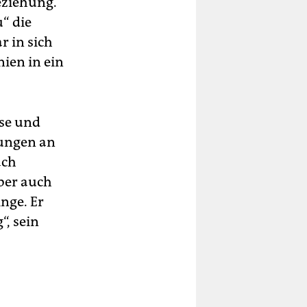
eziehung.
“ die
r in sich
ien in ein
ise und
rungen an
ach
ber auch
nge. Er
“, sein