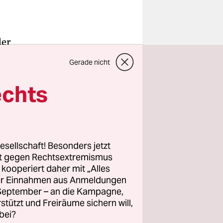
der
gisierung
Gerade nicht
rs Gallery
echts
en der
re. Die
esellschaft! Besonders jetzt
rt gegen Rechtsextremismus
und
z kooperiert daher mit „Alles
3. als
ller Einnahmen aus Anmeldungen
. September – an die Kampagne,
rstützt und Freiräume sichern will,
bei?