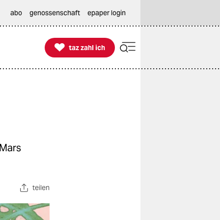
abo
genossenschaft
epaper login

taz zahl ich
taz zahl ich
 Mars
teilen