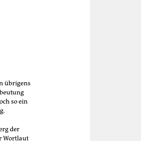
en übrigens
sbeutung
och so ein
g.
erg der
r Wortlaut