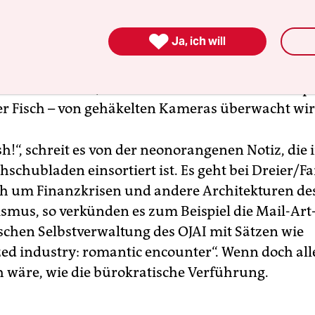
ucht, Sammelwut, Aufsehertum

Ja, ich will
rett ausgestattet, gerät man in den Sog der
itutionalisierung, performt den Datenschnüfflers,
che durchwühlt, und dessen bürokratischen Inspe
er Fisch – von gehäkelten Kameras überwacht wir
h!“, schreit es von der neonorangenen Notiz, die i
hschubladen einsortiert ist. Es geht bei Dreier/Fa
 um Finanzkrisen und andere Architekturen de
ismus, so verkünden es zum Beispiel die Mail-Art
ischen Selbstverwaltung des OJAI mit Sätzen wie
zed industry: romantic encounter“. Wenn doch all
 wäre, wie die bürokratische Verführung.