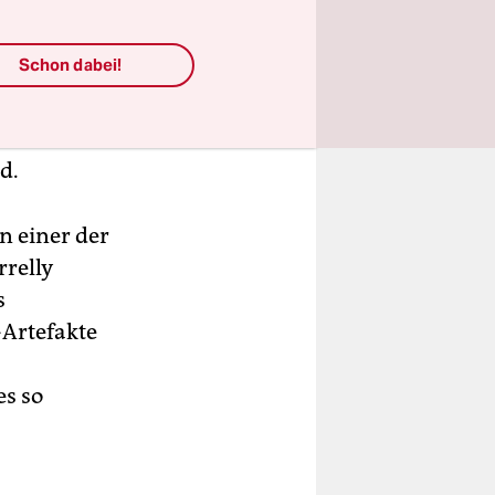
Schon dabei!
 der
ktion –
d.
n einer der
rrelly
s
-Artefakte
es so