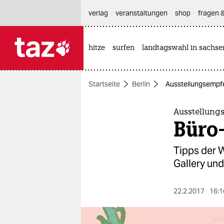
hautnavigation anspringen
hauptinhalt anspringen
footer anspringen
verlag
veranstaltungen
shop
fragen &
hitze
surfen
landtagswahl in sachse

taz zahl ich
taz zahl ich
Startseite
Berlin
Ausstellungsempfe
themen
politik
Ausstellung
Büro-
öko
Tipps der 
gesellschaft
Gallery und
kultur
22.2.2017
16:1
sport