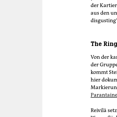
der Kartie
aus den un
disgusting“
The Ring
Von der ka
der Gruppe
kommt Stein
hier dokum
Markierun
Parantain
Reivilä set