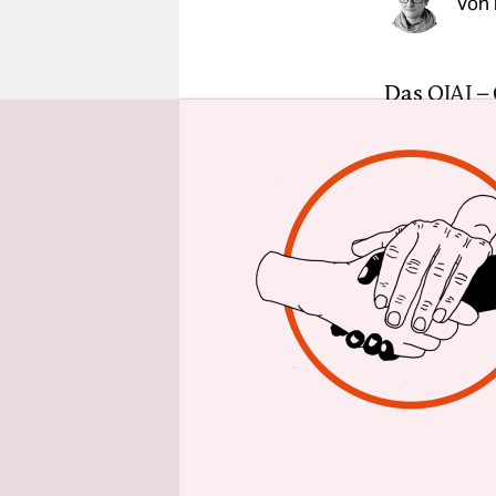
Von
epaper login
Das
OJAI – 
Postkarten
von
Chris 
uneingesch
Im OJAI-Arc
bilaterale
Weihnacht
Besucher_i
Wartenumme
Glücksspiel