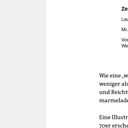
Ze
Lau
Mi.
Vor
Wel
Wie eine „
weniger a
und Reicht
marmeladen
Eine Illus
70er ersch