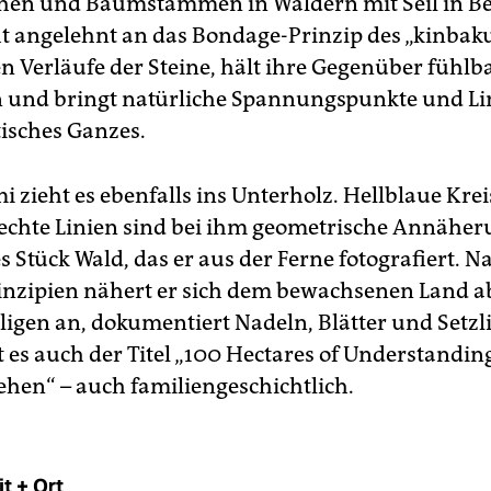
hen und Baumstämmen in Wäldern mit Seil in B
eht angelehnt an das Bondage-Prinzip des „kinbaku
n Verläufe der Steine, hält ihre Gegenüber fühlba
nd bringt natürliche Spannungspunkte und Lin
isches Ganzes.
i zieht es ebenfalls ins Unterholz. Hellblaue Kre
rechte Linien sind bei ihm geometrische Annähe
s Stück Wald, das er aus der Ferne fotografiert. N
zipien nähert er sich dem bewachsenen Land a
ligen an, dokumentiert Nadeln, Blätter und Setzli
gt es auch der Titel „100 Hectares of Understanding
tehen“ – auch familiengeschichtlich.
it + Ort