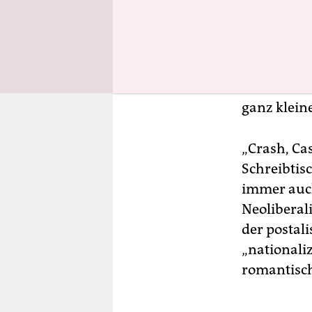
Sortiers
Mit Klemmb
Selbstinst
Schreibtis
ganz klein
„Crash, Cas
Schreibtisc
immer auch
Neoliberal
der postal
„nationali
romantisch