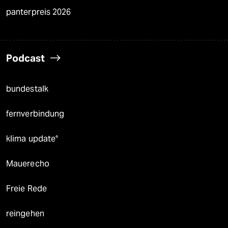
panterpreis 2026
Podcast
bundestalk
fernverbindung
klima update°
Mauerecho
Freie Rede
reingehen