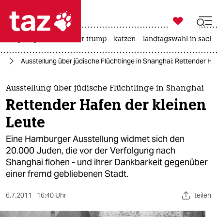

taz zahl ich
bergsteigen
usa unter trump
katzen
landtagswahl in sachs

taz zahl ich
rd
Ausstellung über jüdische Flüchtlinge in Shanghai: Rettender Ha
taz zahl ich
themen
Ausstellung über jüdische Flüchtlinge in Shanghai
Rettender Hafen der kleinen
politik
Leute
öko
Eine Hamburger Ausstellung widmet sich den
20.000 Juden, die vor der Verfolgung nach
gesellschaft
Shanghai flohen - und ihrer Dankbarkeit gegenüber
einer fremd gebliebenen Stadt.
kultur
sport
6.7.2011
16:40 Uhr
teilen