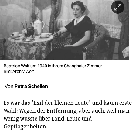
berlin
nord
wahrheit
verlag
verlag
veranstaltungen
Beatrice Wolf um 1940 in ihrem Shanghaier ZImmer
Bild: Archiv Wolf
shop
Von
Petra Schellen
fragen & hilfe
unterstützen
Es war das "Exil der kleinen Leute" und kaum erste
Wahl: Wegen der Entfernung, aber auch, weil man
abo
wenig wusste über Land, Leute und
genossenschaft
Gepflogenheiten.