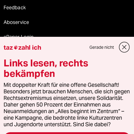
Feedback
Aboservice
ePaper Login
taz
zahl ich
Gerade nicht

Downloads für Abonnierende
Links lesen, rechts
bekämpfen
© 2026 taz Verlags und Vertriebs GmbH
Alle Rechte vorbehalten. Bei rechtlichen Fragen oder für Genehmigungen
Mit doppelter Kraft für eine offene Gesellschaft!
wenden Sie sich bitte an
lizenzen@taz.de
Besonders jetzt brauchen Menschen, die sich gegen
Rechtsextremismus einsetzen, unsere Solidarität.
Daher gehen 50 Prozent der Einnahmen aus
Feedback
Redaktionsstatut
Kommune-Richtlinien
KI-
Neuanmeldungen an „Alles beginnt im Zentrum“ –
eine Kampagne, die bedrohte linke Kulturzentren
Leitlinie
Informant
Datenschutz
Impressum
AGB
und Jugendorte unterstützt. Sind Sie dabei?