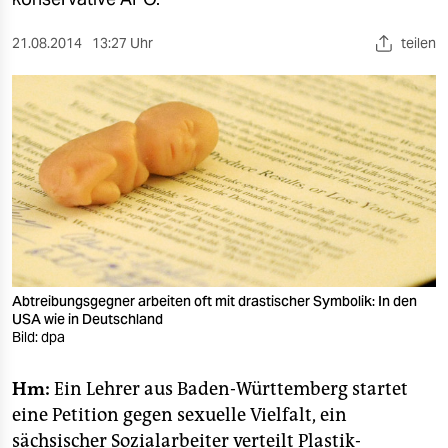
berlin
nord
21.08.2014
13:27 Uhr
teilen
wahrheit
verlag
verlag
veranstaltungen
shop
fragen & hilfe
Abtreibungsgegner arbeiten oft mit drastischer Symbolik: In den
USA wie in Deutschland
unterstützen
Bild: dpa
abo
Hm:
Ein Lehrer aus Baden-Württemberg startet
genossenschaft
eine Petition gegen sexuelle Vielfalt, ein
sächsischer Sozialarbeiter verteilt Plastik-