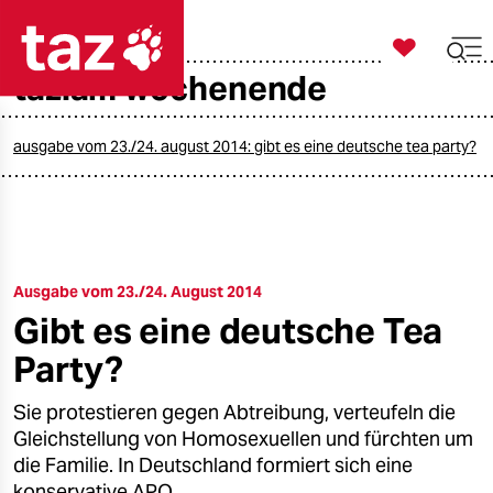

taz zahl ich
taz.am wochenende

taz zahl ich
taz zahl ich
ausgabe vom 23./24. august 2014: gibt es eine deutsche tea party?
themen
politik
Ausgabe vom 23./24. August 2014
öko
Gibt es eine deutsche Tea
gesellschaft
Party?
kultur
Sie protestieren gegen Abtreibung, verteufeln die
Gleichstellung von Homosexuellen und fürchten um
sport
die Familie. In Deutschland formiert sich eine
konservative APO.