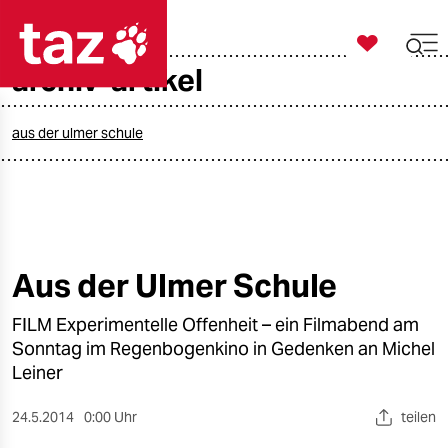

taz zahl ich
archiv-artikel

taz zahl ich
taz zahl ich
aus der ulmer schule
themen
politik
öko
Aus der Ulmer Schule
gesellschaft
FILM Experimentelle Offenheit – ein Filmabend am
Sonntag im Regenbogenkino in Gedenken an Michel
kultur
Leiner
sport
24.5.2014
0:00 Uhr
teilen