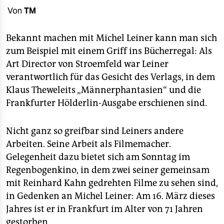
berlin
Von
TM
nord
Bekannt machen mit Michel Leiner kann man sich
wahrheit
zum Beispiel mit einem Griff ins Bücherregal: Als
Art Director von Stroemfeld war Leiner
verlag
verantwortlich für das Gesicht des Verlags, in dem
verlag
Klaus Theweleits „Männerphantasien“ und die
Frankfurter Hölderlin-Ausgabe erschienen sind.
veranstaltungen
shop
Nicht ganz so greifbar sind Leiners andere
Arbeiten. Seine Arbeit als Filmemacher.
fragen & hilfe
Gelegenheit dazu bietet sich am Sonntag im
unterstützen
Regenbogenkino, in dem zwei seiner gemeinsam
mit Reinhard Kahn gedrehten Filme zu sehen sind,
abo
in Gedenken an Michel Leiner: Am 16. März dieses
genossenschaft
Jahres ist er in Frankfurt im Alter von 71 Jahren
gestorben.