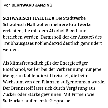
berlin
Von
BERNWARD JANZING
nord
SCHWÄBISCH HALL
taz ■
Die Stadtwerke
wahrheit
Schwäbisch Hall wollen mehrere Kraftwerke
errichten, die mit dem Alkohol Bioethanol
verlag
betrieben werden. Damit soll der der Ausstoß des
verlag
Treibhausgases Kohlendioxid deutlich gemindert
werden.
veranstaltungen
shop
Als klimafreundlich gilt der Energieträger
Bioethanol, weil er bei der Verbrennung nur jene
fragen & hilfe
Menge an Kohlendioxid freisetzt, die beim
unterstützen
Wachstum von den Pflanzen aufgenommen wurde.
Der Brennstoff lässt sich durch Vergärung aus
abo
Zucker oder Stärke gewinnen. Mit Firmen wie
genossenschaft
Südzucker laufen erste Gespräche.