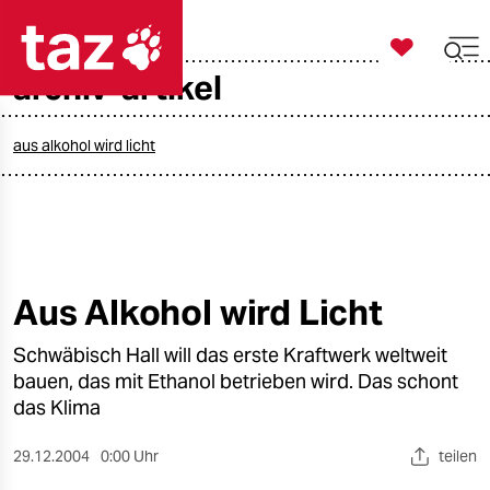

taz zahl ich
archiv-artikel

taz zahl ich
taz zahl ich
aus alkohol wird licht
themen
politik
öko
Aus Alkohol wird Licht
gesellschaft
Schwäbisch Hall will das erste Kraftwerk weltweit
bauen, das mit Ethanol betrieben wird. Das schont
kultur
das Klima
sport
29.12.2004
0:00 Uhr
teilen