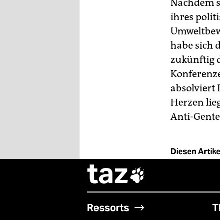
Nachdem si
ihres poli
Umweltbewe
habe sich d
zukünftig 
Konferenze
absolviert 
Herzen lie
Anti-Gente
Diesen Artikel
taz

Ressorts
T