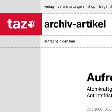
hautnavigation anspringen
hauptinhalt anspringen
footer anspringen
verlag
veranstaltungen
shop
fragen &
archiv-artikel

taz zahl ich
taz zahl ich
aufrecht in den bau
themen
politik
öko
Aufr
gesellschaft
Atomkraftg
kultur
Antrittsfris
sport
22.8.2008
0:00