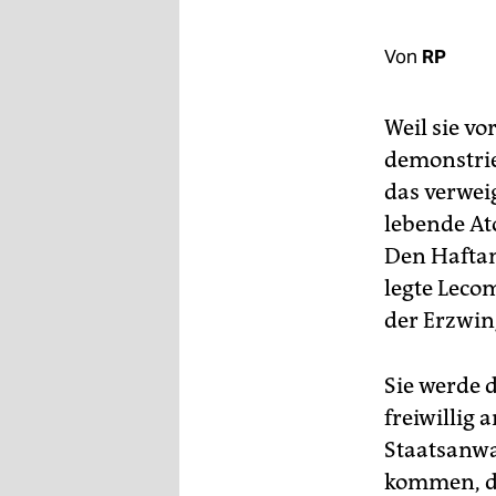
berlin
nord
Von
RP
wahrheit
Weil sie v
verlag
demonstrier
das verwei
verlag
lebende At
veranstaltungen
Den Haftant
shop
legte Leco
der Erzwin
fragen & hilfe
unterstützen
Sie werde 
abo
freiwillig 
Staatsanwal
genossenschaft
kommen, da