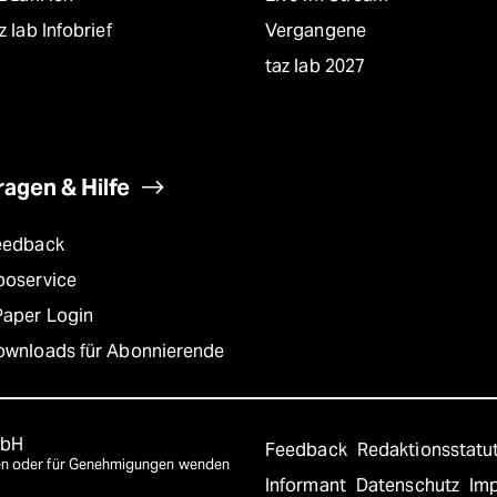
z lab Infobrief
Vergangene
taz lab 2027
ragen & Hilfe
eedback
boservice
Paper Login
ownloads für Abonnierende
mbH
Feedback
Redaktionsstatu
agen oder für Genehmigungen wenden
Informant
Datenschutz
Im