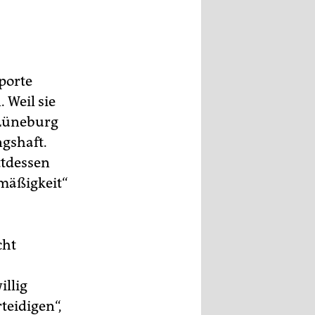
porte
 Weil sie
 Lüneburg
gshaft.
ttdessen
mäßigkeit“
cht
illig
teidigen“,