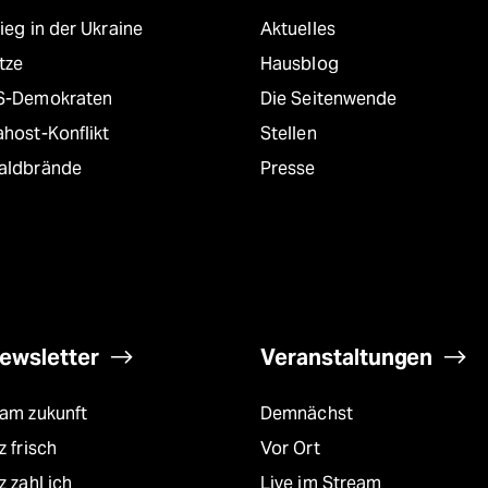
ieg in der Ukraine
Aktuelles
tze
Hausblog
S-Demokraten
Die Seitenwende
host-Konflikt
Stellen
aldbrände
Presse
ewsletter
Veranstaltungen
eam zukunft
Demnächst
z frisch
Vor Ort
z zahl ich
Live im Stream