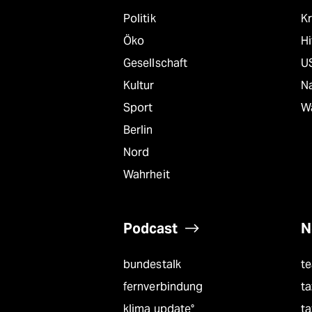
Politik
Kr
Öko
Hi
Gesellschaft
U
Kultur
Na
Sport
W
Berlin
Nord
Wahrheit
Podcast
N
bundestalk
t
fernverbindung
ta
klima update°
ta