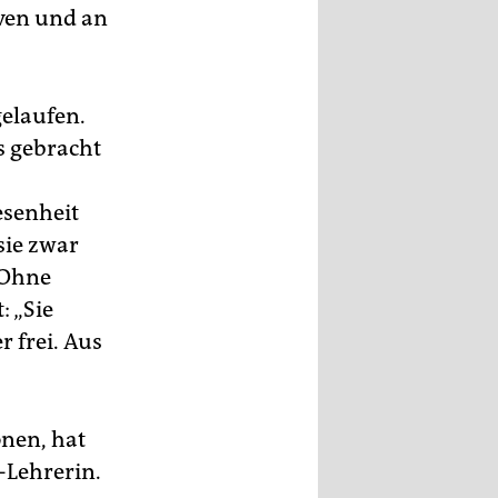
iven und an
gelaufen.
s gebracht
esenheit
sie zwar
 Ohne
: „Sie
 frei. Aus
onen, hat
-Lehrerin.