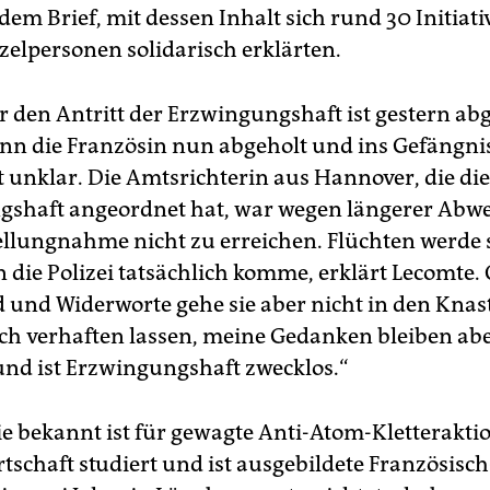
 dem Brief, mit dessen Inhalt sich rund 30 Initiat
zelpersonen solidarisch erklärten.
ür den Antritt der Erzwingungshaft ist gestern ab
n die Französin nun abgeholt und ins Gefängni
t unklar. Die Amtsrichterin aus Hannover, die die
shaft angeordnet hat, war wegen längerer Abw
tellungnahme nicht zu erreichen. Flüchten werde 
n die Polizei tatsächlich komme, erklärt Lecomte.
 und Widerworte gehe sie aber nicht in den Knast
h verhaften lassen, meine Gedanken bleiben aber
nd ist Erzwingungshaft zwecklos.“
ie bekannt ist für gewagte Anti-Atom-Kletterakti
tschaft studiert und ist ausgebildete Französisch