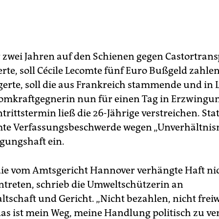
or zwei Jahren auf den Schienen gegen Castortrans
te, soll Cécile Lecomte fünf Euro Bußgeld zahlen.
gerte, soll die aus Frankreich stammende und in
omkraftgegnerin nun für einen Tag in Erzwingun
rittstermin ließ die 26-Jährige verstreichen. Sta
mte Verfassungsbeschwerde wegen „Unverhältnis
gungshaft ein.
die vom Amtsgericht Hannover verhängte Haft ni
antreten, schrieb die Umweltschützerin an
tschaft und Gericht. „Nicht bezahlen, nicht freiw
s ist mein Weg, meine Handlung politisch zu ver