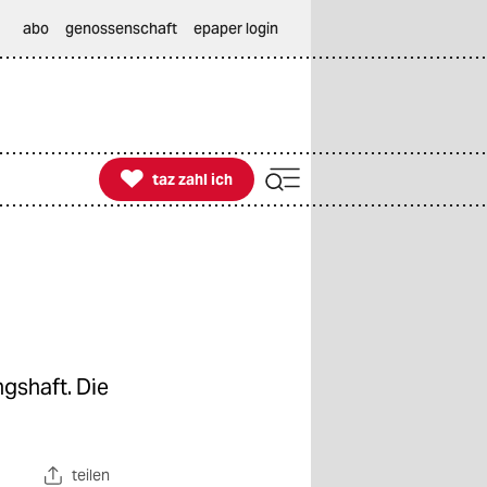
abo
genossenschaft
epaper login

taz zahl ich
taz zahl ich
gshaft. Die
teilen