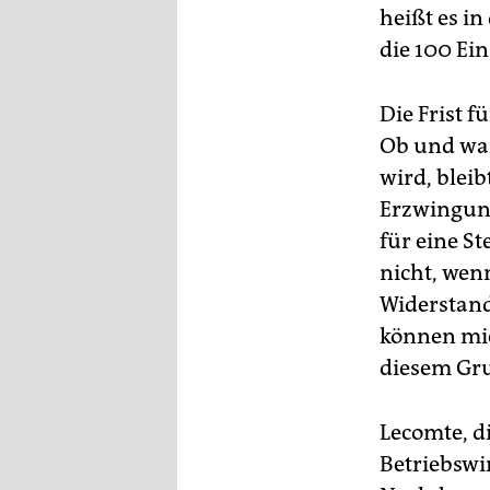
epaper login
heißt es in
die 100 Ein
Die Frist f
Ob und wan
wird, bleib
Erzwingung
für eine S
nicht, wen
Widerstand
können mic
diesem Gru
Lecomte, d
Betriebswir