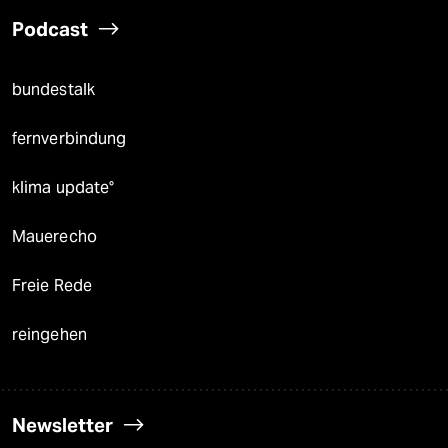
Podcast
bundestalk
fernverbindung
klima update°
Mauerecho
Freie Rede
reingehen
Newsletter