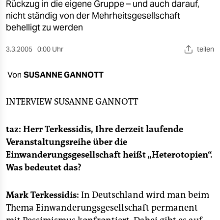
berlin
Rückzug in die eigene Gruppe – und auch darauf,
nicht ständig von der Mehrheitsgesellschaft
nord
behelligt zu werden
wahrheit
3.3.2005
0:00 Uhr
teilen
verlag
Von
SUSANNE GANNOTT
verlag
INTERVIEW
SUSANNE GANNOTT
veranstaltungen
shop
taz: Herr Terkessidis, Ihre derzeit laufende
Veranstaltungsreihe über die
fragen & hilfe
Einwanderungsgesellschaft heißt „Heterotopien“.
unterstützen
Was bedeutet das?
abo
Mark Terkessidis:
In Deutschland wird man beim
genossenschaft
Thema Einwanderungsgesellschaft permanent