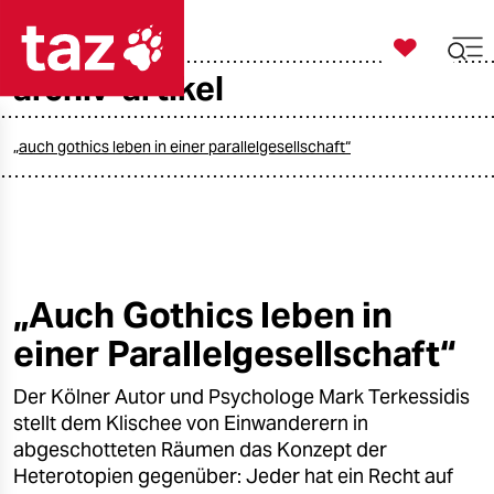

taz zahl ich
archiv-artikel

taz zahl ich
taz zahl ich
„auch gothics leben in einer parallelgesellschaft“
themen
politik
öko
„Auch Gothics leben in
einer Parallelgesellschaft“
gesellschaft
Der Kölner Autor und Psychologe Mark Terkessidis
kultur
stellt dem Klischee von Einwanderern in
sport
abgeschotteten Räumen das Konzept der
Heterotopien gegenüber: Jeder hat ein Recht auf