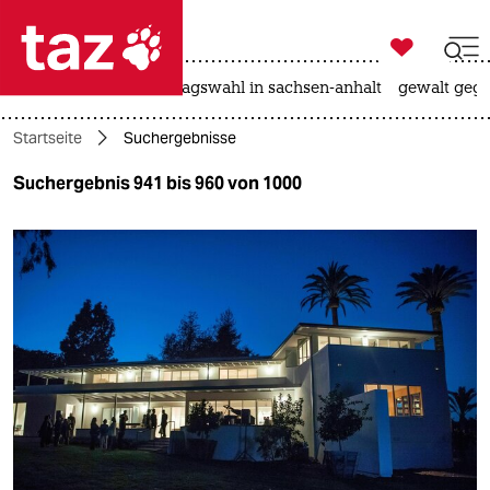

taz zahl ich
nahost-konflikt
landtagswahl in sachsen-anhalt
gewalt gege

taz zahl ich
Startseite
Suchergebnisse
taz zahl ich
Suchergebnis 941 bis 960 von 1000
themen
politik
öko
gesellschaft
kultur
sport