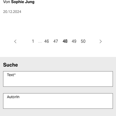
Von
Sophie Jung
20.12.2024
1
…
46
47
48
49
50
Suche
Text
*
AutorIn
Bitte füllen Sie alle Pflichtfelder (*) aus, um fortfahren zu können.