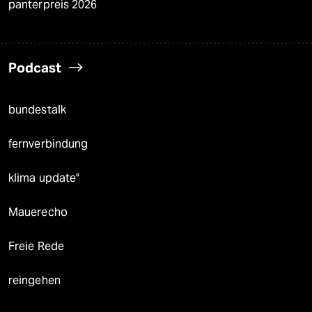
panterpreis 2026
Podcast
bundestalk
fernverbindung
klima update°
Mauerecho
Freie Rede
reingehen