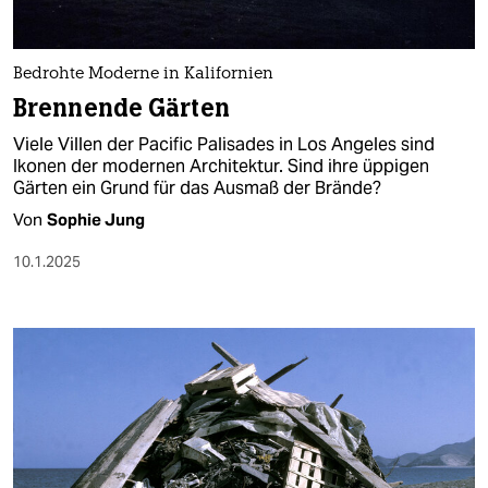
berlin
nord
Bedrohte Moderne in Kalifornien
wahrheit
Brennende Gärten
Viele Villen der Pacific Palisades in Los Angeles sind
verlag
Ikonen der modernen Architektur. Sind ihre üppigen
Gärten ein Grund für das Ausmaß der Brände?
verlag
Von
Sophie Jung
veranstaltungen
10.1.2025
shop
fragen & hilfe
unterstützen
abo
genossenschaft