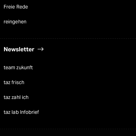
Freie Rede
reingehen
Newsletter
team zukunft
taz frisch
taz zahl ich
taz lab Infobrief