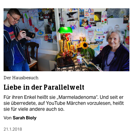
berlin
nord
wahrheit
verlag
verlag
veranstaltungen
shop
Der Hausbesuch
Liebe in der Parallelwelt
fragen & hilfe
Für ihren Enkel heißt sie „Marmeladenoma“. Und seit er
unterstützen
sie überredete, auf YouTube Märchen vorzulesen, heißt
sie für viele andere auch so.
abo
Von
Sarah Bioly
genossenschaft
21.1.2018