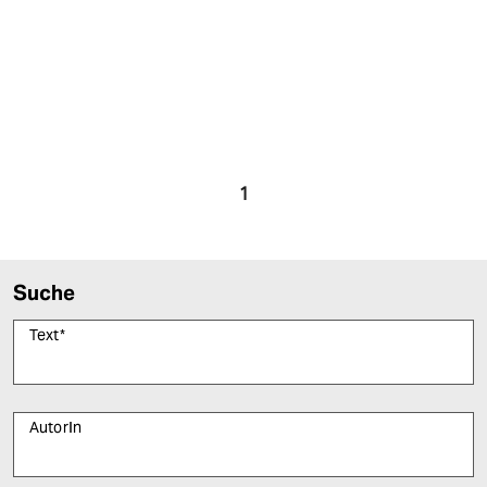
1
Suche
Text
*
AutorIn
Bitte füllen Sie alle Pflichtfelder (*) aus, um fortfahren zu können.