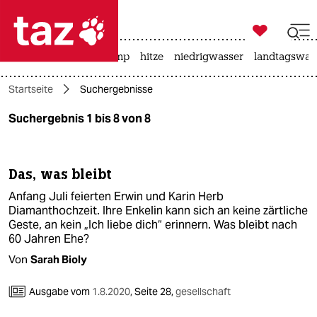

taz zahl ich
katzen
usa unter trump
hitze
niedrigwasser
landtagswahl

taz zahl ich
Startseite
Suchergebnisse
taz zahl ich
Suchergebnis 1 bis 8 von 8
themen
politik
Das, was bleibt
öko
Anfang Juli feierten Erwin und Karin Herb
Diamanthochzeit. Ihre Enkelin kann sich an keine zärtliche
gesellschaft
Geste, an kein „Ich liebe dich“ erinnern. Was bleibt nach
60 Jahren Ehe?
kultur
Von
Sarah Bioly
sport
Ausgabe vom
1.8.2020
,
Seite 28,
gesellschaft